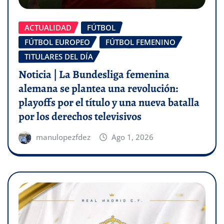
ACTUALIDAD
FÚTBOL
FÚTBOL EUROPEO
FÚTBOL FEMENINO
TITULARES DEL DÍA
Noticia | La Bundesliga femenina
alemana se plantea una revolución:
playoffs por el título y una nueva batalla
por los derechos televisivos
manulopezfdez
Ago 1, 2026