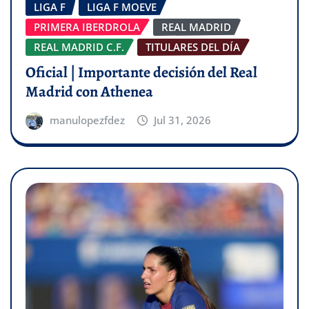
LIGA F
LIGA F MOEVE
PRIMERA IBERDROLA
REAL MADRID
REAL MADRID C.F.
TITULARES DEL DÍA
Oficial | Importante decisión del Real
Madrid con Athenea
manulopezfdez
Jul 31, 2026