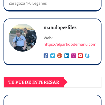
Zaragoza 1-0 Leganés
manulopezfdez
Web:
https://elpartidodemanu.com
TE PUEDE INTERESAR