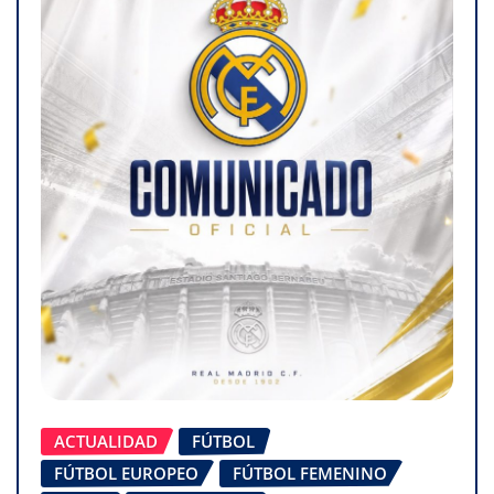
ACTUALIDAD
FÚTBOL
FÚTBOL EUROPEO
FÚTBOL FEMENINO