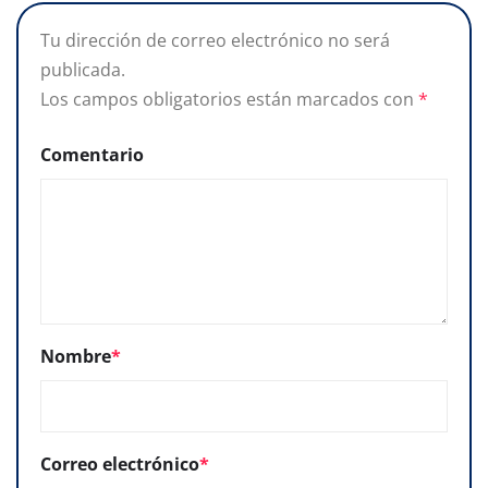
Tu dirección de correo electrónico no será
publicada.
Los campos obligatorios están marcados con
*
Comentario
Nombre
*
Correo electrónico
*