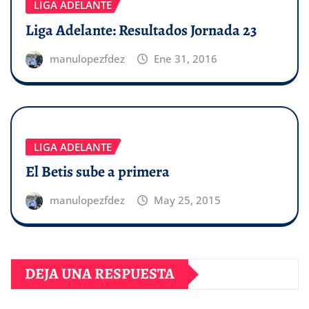
LIGA ADELANTE
Liga Adelante: Resultados Jornada 23
manulopezfdez
Ene 31, 2016
LIGA ADELANTE
El Betis sube a primera
manulopezfdez
May 25, 2015
DEJA UNA RESPUESTA