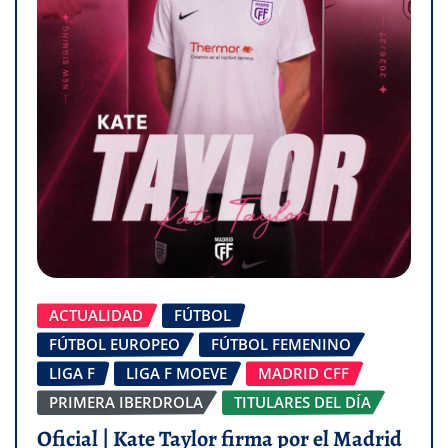
ACTUALIDAD
FÚTBOL
FÚTBOL EUROPEO
FÚTBOL FEMENINO
LIGA F
LIGA F MOEVE
MADRID CFF
PRIMERA IBERDROLA
TITULARES DEL DÍA
Oficial | Kate Taylor firma por el Madrid