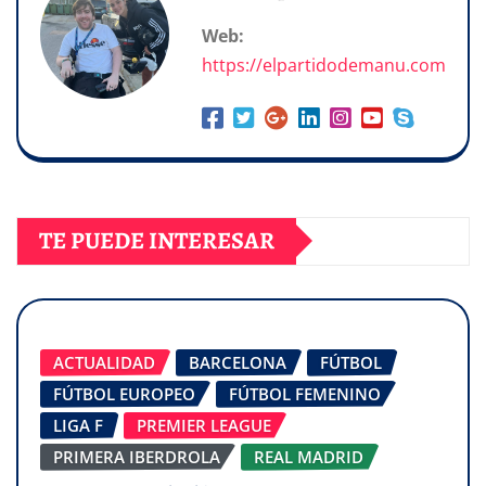
Web:
https://elpartidodemanu.com
TE PUEDE INTERESAR
ACTUALIDAD
BARCELONA
FÚTBOL
FÚTBOL EUROPEO
FÚTBOL FEMENINO
LIGA F
PREMIER LEAGUE
PRIMERA IBERDROLA
REAL MADRID