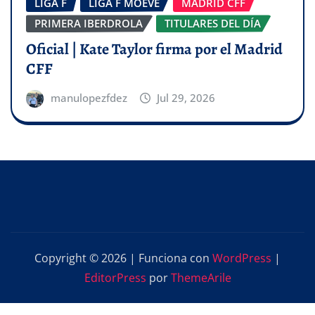
LIGA F
LIGA F MOEVE
MADRID CFF
PRIMERA IBERDROLA
TITULARES DEL DÍA
Oficial | Kate Taylor firma por el Madrid
CFF
manulopezfdez
Jul 29, 2026
Copyright © 2026 | Funciona con
WordPress
|
EditorPress
por
ThemeArile