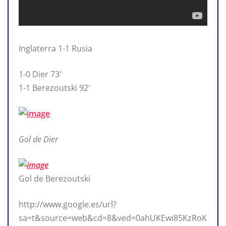
Inglaterra 1-1 Rusia
1-0 Dier 73′
1-1 Berezoutski 92′
Gol de Dier
Gol de Berezoutski
http://www.google.es/url?
sa=t&source=web&cd=8&ved=0ahUKEwi85KzRoK