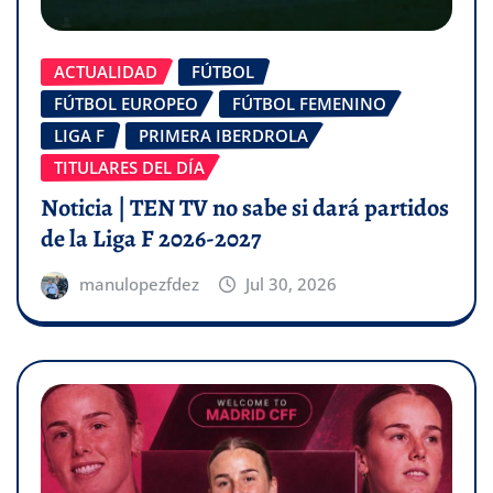
ACTUALIDAD
FÚTBOL
FÚTBOL EUROPEO
FÚTBOL FEMENINO
LIGA F
PRIMERA IBERDROLA
TITULARES DEL DÍA
Noticia | TEN TV no sabe si dará partidos
de la Liga F 2026-2027
manulopezfdez
Jul 30, 2026