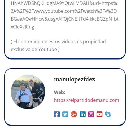
HNAhWDShQKHdgMA9YQtwIIMDAH&url=https%
3A%2F%2Fwww.youtube.com%2Fwatch%3Fv%3D
BGaaACwHHcw&usg=AFQjCNEftTd4lkkcBGZpN_bt
xCIeXvJCng
( El contenido de estos vídeos es propiedad
exclusiva de Youtube )
manulopezfdez
Web:
https://elpartidodemanu.com