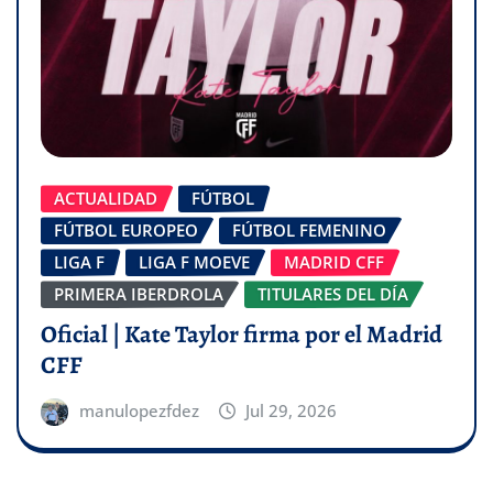
ACTUALIDAD
FÚTBOL
FÚTBOL EUROPEO
FÚTBOL FEMENINO
LIGA F
LIGA F MOEVE
MADRID CFF
PRIMERA IBERDROLA
TITULARES DEL DÍA
Oficial | Kate Taylor firma por el Madrid
CFF
manulopezfdez
Jul 29, 2026