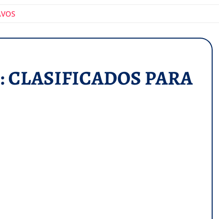
AVOS
: CLASIFICADOS PARA