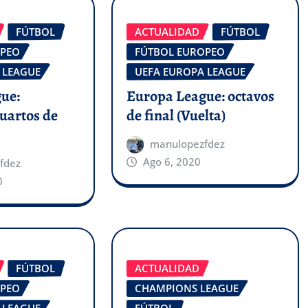
FÚTBOL
ACTUALIDAD
FÚTBOL
OPEO
FÚTBOL EUROPEO
 LEAGUE
UEFA EUROPA LEAGUE
ue:
Europa League: octavos
uartos de
de final (Vuelta)
manulopezfdez
Ago 6, 2020
fdez
0
FÚTBOL
ACTUALIDAD
OPEO
CHAMPIONS LEAGUE