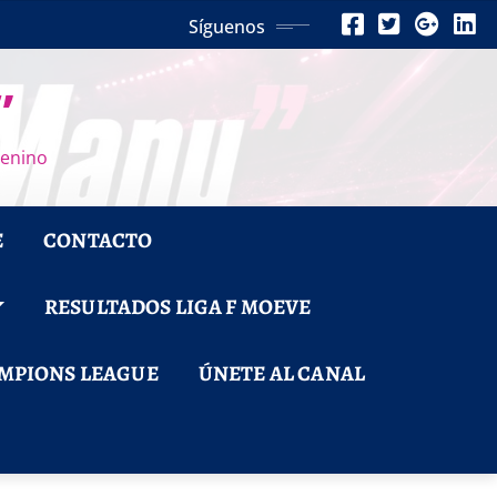
Síguenos
”
menino
E
CONTACTO
RESULTADOS LIGA F MOEVE
MPIONS LEAGUE
ÚNETE AL CANAL