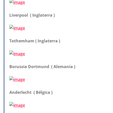
Liverpool ( Inglaterra )
Tothemham ( Inglaterra )
Borussia Dortmund ( Alemania )
Anderlecht ( Bélgica )