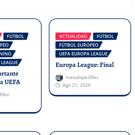
FÚTBOL
ACTUALIDAD
FÚTBOL
OPEO
FÚTBOL EUROPEO
ENINO
UEFA EUROPA LEAGUE
 LEAGUE
Europa League: Final
ortante
manulopezfdez
 la UEFA
Ago 21, 2020
fdez