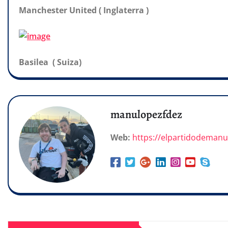
Manchester United ( Inglaterra )
Basilea ( Suiza)
manulopezfdez
Web:
https://elpartidodeman