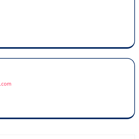
u.com