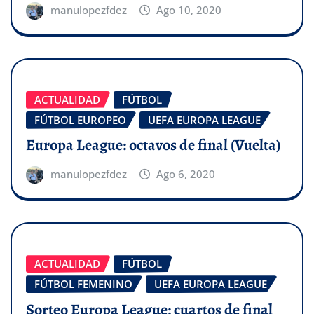
manulopezfdez
Ago 10, 2020
ACTUALIDAD
FÚTBOL
FÚTBOL EUROPEO
UEFA EUROPA LEAGUE
Europa League: octavos de final (Vuelta)
manulopezfdez
Ago 6, 2020
ACTUALIDAD
FÚTBOL
FÚTBOL FEMENINO
UEFA EUROPA LEAGUE
Sorteo Europa League: cuartos de final