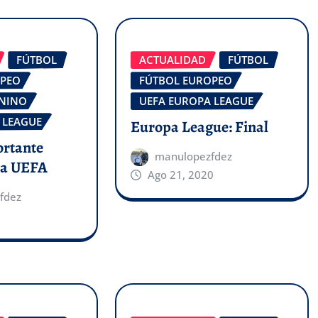
FÚTBOL
ACTUALIDAD
FÚTBOL
OPEO
FÚTBOL EUROPEO
ENINO
UEFA EUROPA LEAGUE
 LEAGUE
Europa League: Final
ortante
manulopezfdez
 la UEFA
Ago 21, 2020
fdez