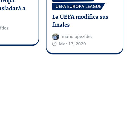
Europa
UEFA EUROPA LEAGUE
asladará a
La UEFA modifica sus
finales
fdez
manulopezfdez
Mar 17, 2020