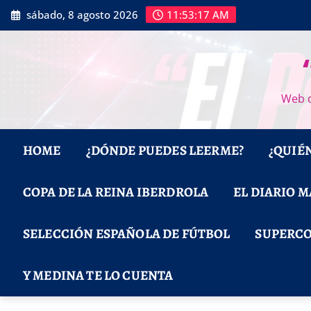
Saltar
sábado, 8 agosto 2026
11:53:17 AM
al
contenido
Web d
HOME
¿DÓNDE PUEDES LEERME?
¿QUIÉ
COPA DE LA REINA IBERDROLA
EL DIARIO 
SELECCIÓN ESPAÑOLA DE FÚTBOL
SUPERCO
Y MEDINA TE LO CUENTA