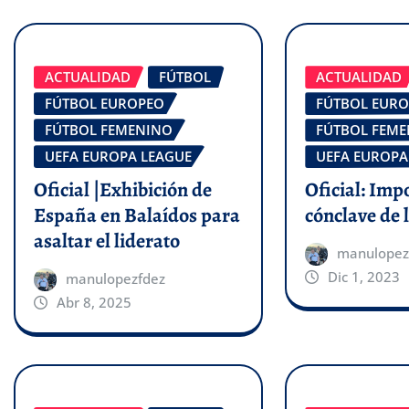
ACTUALIDAD
FÚTBOL
ACTUALIDAD
FÚTBOL EUROPEO
FÚTBOL EUR
FÚTBOL FEMENINO
FÚTBOL FEM
UEFA EUROPA LEAGUE
UEFA EUROPA
Oficial |Exhibición de
Oficial: Imp
España en Balaídos para
cónclave de
asaltar el liderato
manulopez
Dic 1, 2023
manulopezfdez
Abr 8, 2025