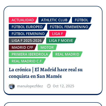
ACTUALIDAD
ATHLETIC CLUB
FÚTBOL
FÚTBOL EUROPEO
FÚTBOL FEMEMENINO
FÚTBOL FEMENINO
LIGA F
LIGA F 2025-2026
LIGA F MOEVE
MADRID CFF
MOTOR
PRIMERA IBERDROLA
REAL MADRID
REAL MADRID C.F.
La crónica | El Madrid hace real su
conquista en San Mamés
manulopezfdez
Oct 12, 2025