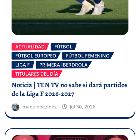
ACTUALIDAD
FÚTBOL
FÚTBOL EUROPEO
FÚTBOL FEMENINO
LIGA F
PRIMERA IBERDROLA
TITULARES DEL DÍA
Noticia | TEN TV no sabe si dará partidos
de la Liga F 2026-2027
manulopezfdez
Jul 30, 2026