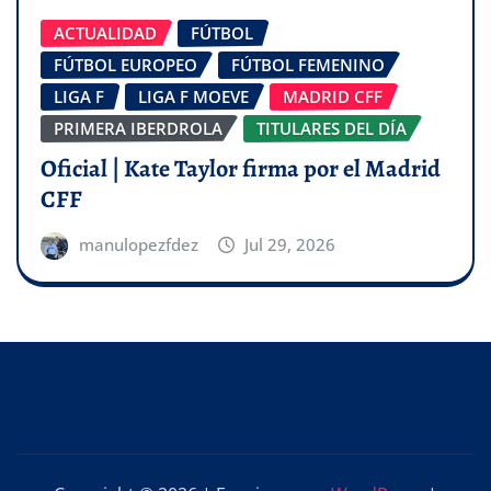
ACTUALIDAD
FÚTBOL
FÚTBOL EUROPEO
FÚTBOL FEMENINO
LIGA F
LIGA F MOEVE
MADRID CFF
PRIMERA IBERDROLA
TITULARES DEL DÍA
Oficial | Kate Taylor firma por el Madrid
CFF
manulopezfdez
Jul 29, 2026