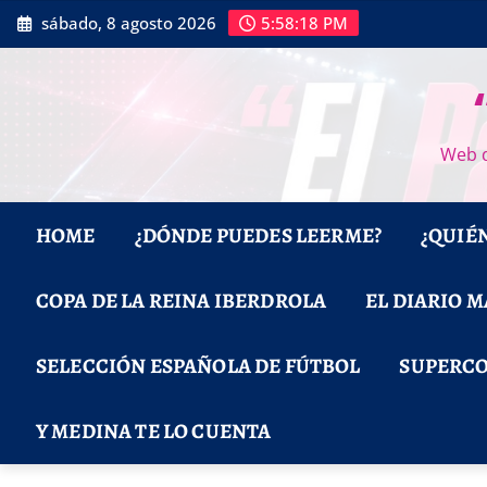
Saltar
sábado, 8 agosto 2026
5:58:19 PM
al
contenido
Web d
HOME
¿DÓNDE PUEDES LEERME?
¿QUIÉ
COPA DE LA REINA IBERDROLA
EL DIARIO 
SELECCIÓN ESPAÑOLA DE FÚTBOL
SUPERCO
Y MEDINA TE LO CUENTA