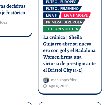
FÚTBOL EUROPEO
ras decisivas
FÚTBOL FEMENINO
aje histórico
LIGA F
LIGA F MOEVE
PRIMERA IBERDROLA
fdez
TITULARES DEL DÍA
La crónica | Sheila
Guijarro abre su nueva
era con gol y el Badalona
Women firma una
victoria de prestigio ante
el Bristol City (4-2)
manulopezfdez
Ago 6, 2026