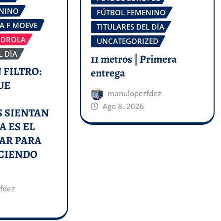
ENINO
FÚTBOL FEMENINO
GA F MOEVE
TITULARES DEL DÍA
RDROLA
UNCATEGORIZED
L DÍA
11 metros | Primera
 FILTRO:
entrega
UE
manulopezfdez
Ago 8, 2026
 SIENTAN
A ES EL
AR PARA
ACIENDO
fdez