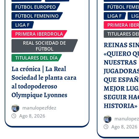
FÚTBOL EUROPEO
FÚTBOL FEM
FÚTBOL FEMENINO
LIGA F
LI
LIGA F
PRIMERA IBE
PRIMERA IBERDROLA
TITULARES DE
REAL SOCIEDAD DE
REINAS SIN
FÚTBOL
«QUIERO Q
TITULARES DEL DÍA
NUESTRAS
La crónica | La Real
JUGADORAS
Sociedad le planta cara
QUE ESPAÑ
al todopoderoso
MEJOR LUG
Olympique Lyonnes
SEGUIR H
HISTORIA»
manulopezfdez
Ago 8, 2026
manulopez
Ago 8, 2026