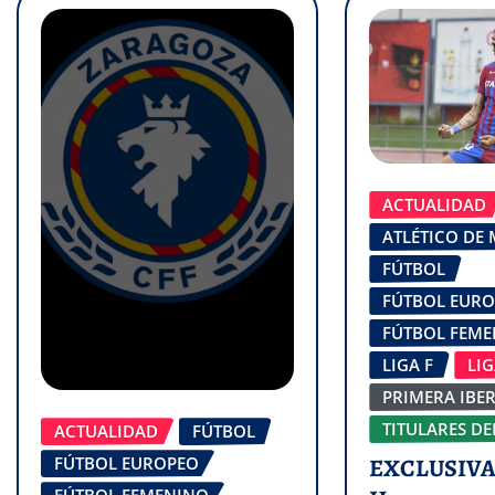
ACTUALIDAD
ATLÉTICO DE
FÚTBOL
FÚTBOL EUR
FÚTBOL FEM
LIGA F
LI
PRIMERA IBE
TITULARES DE
ACTUALIDAD
FÚTBOL
FÚTBOL EUROPEO
EXCLUSIVA 