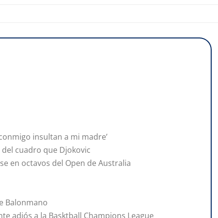
, conmigo insultan a mi madre’
o del cuadro que Djokovic
se en octavos del Open de Australia
 de Balonmano
nte adiós a la Basktball Champions League