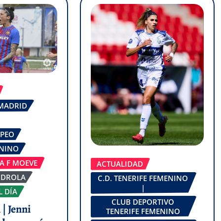
 MADRID
OPEO
ENINO
GA F MOEVE
ACTUALIDAD
RDROLA
C.D. TENERIFE FEMENINO
|
L DÍA
CLUB DEPORTIVO
| Jenni
TENERIFE FEMENINO