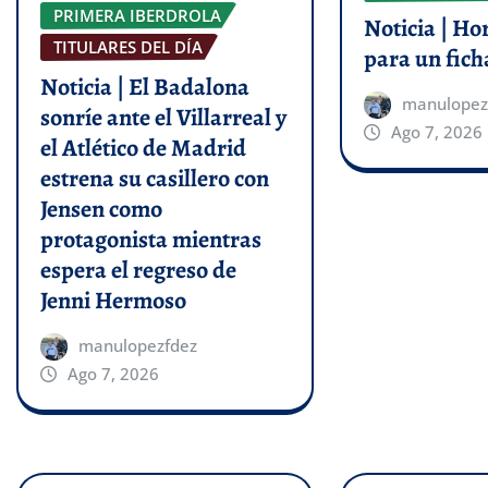
PRIMERA IBERDROLA
Noticia | Ho
TITULARES DEL DÍA
para un fich
Noticia | El Badalona
manulopez
sonríe ante el Villarreal y
Ago 7, 2026
el Atlético de Madrid
estrena su casillero con
Jensen como
protagonista mientras
espera el regreso de
Jenni Hermoso
manulopezfdez
Ago 7, 2026