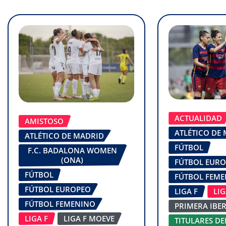
ACTUALIDAD
AMISTOSO
ATLÉTICO DE
ATLÉTICO DE MADRID
FÚTBOL
F.C. BADALONA WOMEN
(ONA)
FÚTBOL EUR
FÚTBOL
FÚTBOL FEM
FÚTBOL EUROPEO
LIGA F
LI
FÚTBOL FEMENINO
PRIMERA IBE
LIGA F
LIGA F MOEVE
TITULARES DE