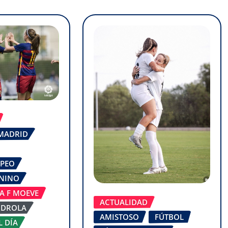
 MADRID
OPEO
ENINO
GA F MOEVE
ACTUALIDAD
RDROLA
AMISTOSO
FÚTBOL
L DÍA