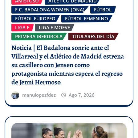
AMISTOSO
ATLÉTICO DE MADRID
F.C. BADALONA WOMEN (ONA)
FÚTBOL
FÚTBOL EUROPEO
FÚTBOL FEMENINO
LIGA F
LIGA F MOEVE
PRIMERA IBERDROLA
TITULARES DEL DÍA
Noticia | El Badalona sonríe ante el
Villarreal y el Atlético de Madrid estrena
su casillero con Jensen como
protagonista mientras espera el regreso
de Jenni Hermoso
manulopezfdez
Ago 7, 2026