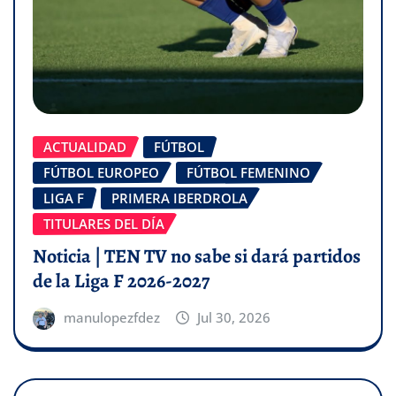
ACTUALIDAD
FÚTBOL
FÚTBOL EUROPEO
FÚTBOL FEMENINO
LIGA F
PRIMERA IBERDROLA
TITULARES DEL DÍA
Noticia | TEN TV no sabe si dará partidos
de la Liga F 2026-2027
manulopezfdez
Jul 30, 2026