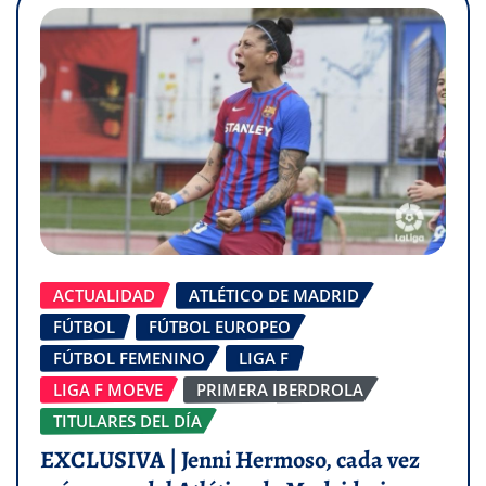
ACTUALIDAD
ATLÉTICO DE MADRID
FÚTBOL
FÚTBOL EUROPEO
FÚTBOL FEMENINO
LIGA F
LIGA F MOEVE
PRIMERA IBERDROLA
TITULARES DEL DÍA
EXCLUSIVA | Jenni Hermoso, cada vez