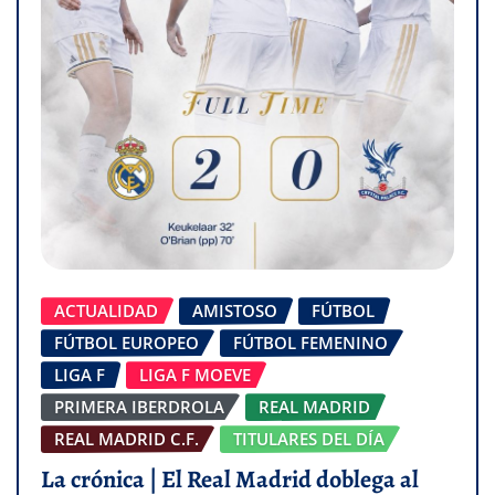
ACTUALIDAD
AMISTOSO
FÚTBOL
FÚTBOL EUROPEO
FÚTBOL FEMENINO
LIGA F
LIGA F MOEVE
PRIMERA IBERDROLA
REAL MADRID
REAL MADRID C.F.
TITULARES DEL DÍA
La crónica | El Real Madrid doblega al