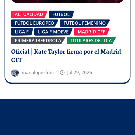
ACTUALIDAD
FÚTBOL
FÚTBOL EUROPEO
FÚTBOL FEMENINO
LIGA F
LIGA F MOEVE
MADRID CFF
PRIMERA IBERDROLA
TITULARES DEL DÍA
Oficial | Kate Taylor firma por el Madrid
CFF
manulopezfdez
Jul 29, 2026