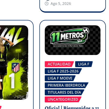
Ago 5, 2026
ACTUALIDAD
LIGA F
LIGA F 2025-2026
LIGA F MOEVE
PRIMERA IBERDROLA
TITULARES DEL DÍA
UNCATEGORIZED
Oficial | Bienvenidos a 11