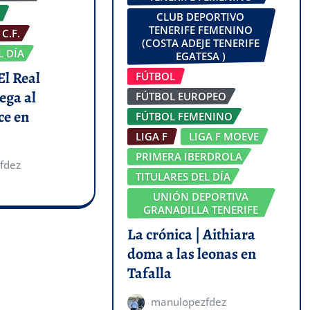
CLUB DEPORTIVO
TENERIFE FEMENINO
C.F.
(COSTA ADEJE TENERIFE
L DÍA
EGATESA )
El Real
FÚTBOL
ega al
FÚTBOL EUROPEO
ce en
FÚTBOL FEMENINO
LIGA F
LIGA F MOEVE
PRIMERA IBERDROLA
fdez
TITULARES DEL DÍA
UNIÓN DEPORTIVA
GRANADILLA TENERIFE
La crónica | Aithiara
doma a las leonas en
Tafalla
manulopezfdez