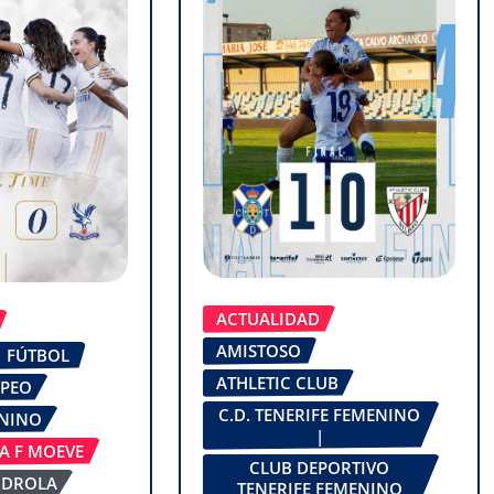
ACTUALIDAD
AMISTOSO
FÚTBOL
ATHLETIC CLUB
OPEO
C.D. TENERIFE FEMENINO
ENINO
|
GA F MOEVE
CLUB DEPORTIVO
RDROLA
TENERIFE FEMENINO