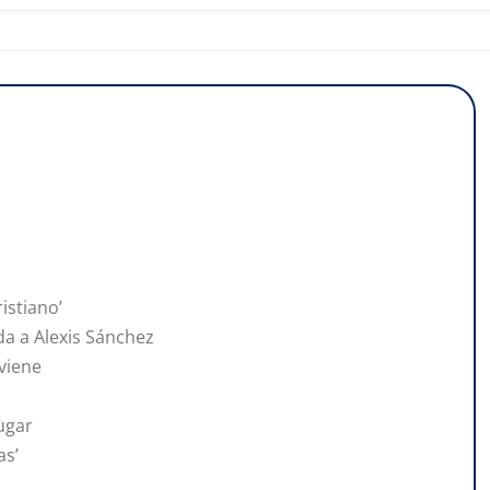
istiano’
da a Alexis Sánchez
 viene
jugar
as’