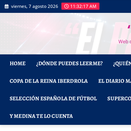
Saltar
viernes, 7 agosto 2026
11:32:18 AM
al
contenido
Web d
HOME
¿DÓNDE PUEDES LEERME?
¿QUIÉ
COPA DE LA REINA IBERDROLA
EL DIARIO 
SELECCIÓN ESPAÑOLA DE FÚTBOL
SUPERCO
Y MEDINA TE LO CUENTA