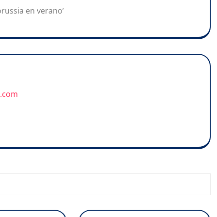
orussia en verano’
u.com