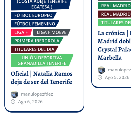
(COSTA ADEJE TENERIFE
REAL MADRID
EGATESA )
REAL MADRID 
FÚTBOL EUROPEO
TITULARES DE
FÚTBOL FEMENINO
La crónica | 
LIGA F
LIGA F MOEVE
Madrid dobl
PRIMERA IBERDROLA
Crystal Pala
TITULARES DEL DÍA
Marbella
UNIÓN DEPORTIVA
GRANADILLA TENERIFE
manulopez
Oficial | Natalia Ramos
Ago 5, 2026
deja de ser del Tenerife
manulopezfdez
Ago 6, 2026