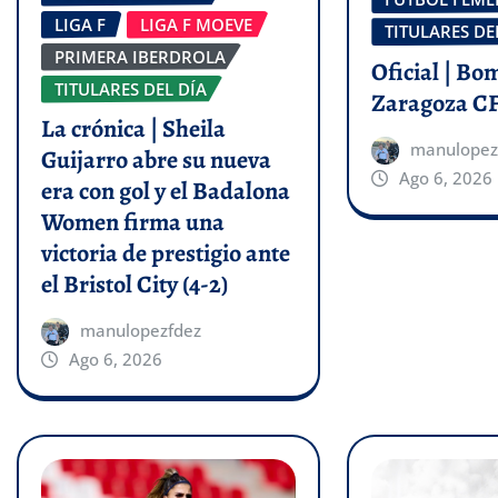
LIGA F
LIGA F MOEVE
TITULARES DE
PRIMERA IBERDROLA
Oficial | Bo
TITULARES DEL DÍA
Zaragoza C
La crónica | Sheila
manulopez
Guijarro abre su nueva
Ago 6, 2026
era con gol y el Badalona
Women firma una
victoria de prestigio ante
el Bristol City (4-2)
manulopezfdez
Ago 6, 2026