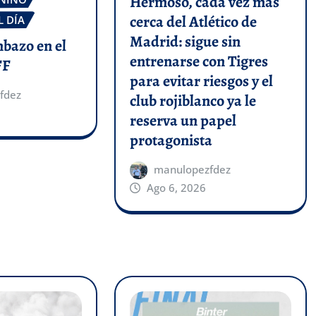
Hermoso, cada vez más
cerca del Atlético de
L DÍA
Madrid: sigue sin
mbazo en el
entrenarse con Tigres
FF
para evitar riesgos y el
fdez
club rojiblanco ya le
reserva un papel
protagonista
manulopezfdez
Ago 6, 2026