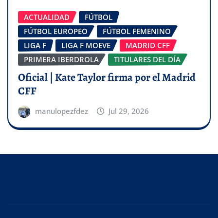
ACTUALIDAD
FÚTBOL
FÚTBOL EUROPEO
FÚTBOL FEMENINO
LIGA F
LIGA F MOEVE
MADRID CFF
PRIMERA IBERDROLA
TITULARES DEL DÍA
Oficial | Kate Taylor firma por el Madrid
CFF
manulopezfdez
Jul 29, 2026