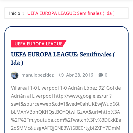
Inicio
UEFA EUROPA LEAGUE: Semifinales ( Ida )
UEFA EUROPA LEAGUE
UEFA EUROPA LEAGUE: Semifinales (
Ida )
manulopezfdez
Abr 28, 2016
0
Villareal 1-0 Liverpool 1-0 Adrián López 92′ Gol de
Adrián al Liverpool http://www.google.es/url?
sa=t&source=web&cd=1&ved=0ahUKEwjWuq66t
bLMAhVBohQKHQstBOYQtwIIGzAA&url=http%3A
%2F%2Fm.youtube.com%2Fwatch%3Fv%3D6xKEe
2oSMMc&usg=AFQjCNE3Wt6BE0rtgbf2XPY7DmM