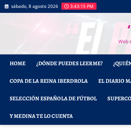
Saltar
sábado, 8 agosto 2026
3:43:17 PM
al
contenido
Web d
HOME
¿DÓNDE PUEDES LEERME?
¿QUIÉ
COPA DE LA REINA IBERDROLA
EL DIARIO 
SELECCIÓN ESPAÑOLA DE FÚTBOL
SUPERCO
Y MEDINA TE LO CUENTA