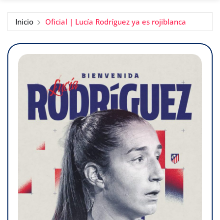
Inicio
Oficial | Lucía Rodríguez ya es rojiblanca