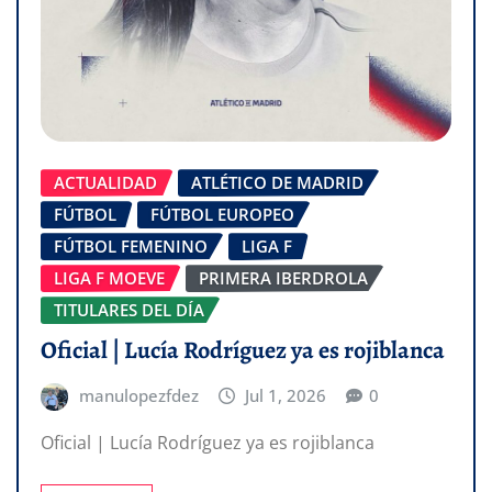
ACTUALIDAD
ATLÉTICO DE MADRID
FÚTBOL
FÚTBOL EUROPEO
FÚTBOL FEMENINO
LIGA F
LIGA F MOEVE
PRIMERA IBERDROLA
TITULARES DEL DÍA
Oficial | Lucía Rodríguez ya es rojiblanca
manulopezfdez
Jul 1, 2026
0
Oficial | Lucía Rodríguez ya es rojiblanca