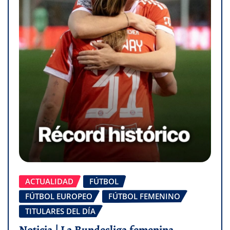
ACTUALIDAD
FÚTBOL
FÚTBOL EUROPEO
FÚTBOL FEMENINO
TITULARES DEL DÍA
Noticia | La Bundesliga femenina