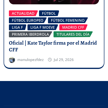
ACTUALIDAD
FÚTBOL
FÚTBOL EUROPEO
FÚTBOL FEMENINO
LIGA F
LIGA F MOEVE
MADRID CFF
PRIMERA IBERDROLA
TITULARES DEL DÍA
Oficial | Kate Taylor firma por el Madrid
CFF
manulopezfdez
Jul 29, 2026