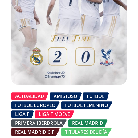
ACTUALIDAD
AMISTOSO
FÚTBOL
FÚTBOL EUROPEO
FÚTBOL FEMENINO
LIGA F
LIGA F MOEVE
PRIMERA IBERDROLA
REAL MADRID
REAL MADRID C.F.
TITULARES DEL DÍA