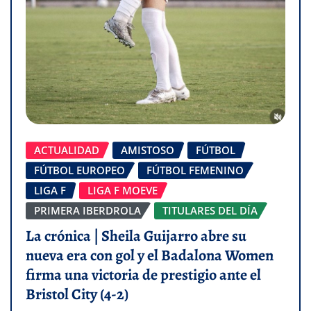
ACTUALIDAD
AMISTOSO
FÚTBOL
FÚTBOL EUROPEO
FÚTBOL FEMENINO
LIGA F
LIGA F MOEVE
PRIMERA IBERDROLA
TITULARES DEL DÍA
La crónica | Sheila Guijarro abre su
nueva era con gol y el Badalona Women
firma una victoria de prestigio ante el
Bristol City (4-2)