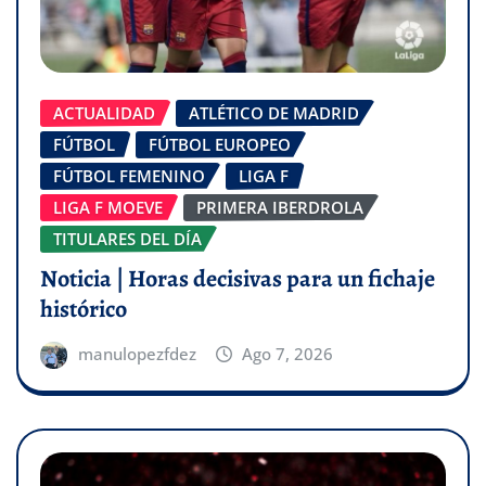
ACTUALIDAD
ATLÉTICO DE MADRID
FÚTBOL
FÚTBOL EUROPEO
FÚTBOL FEMENINO
LIGA F
LIGA F MOEVE
PRIMERA IBERDROLA
TITULARES DEL DÍA
Noticia | Horas decisivas para un fichaje
histórico
manulopezfdez
Ago 7, 2026