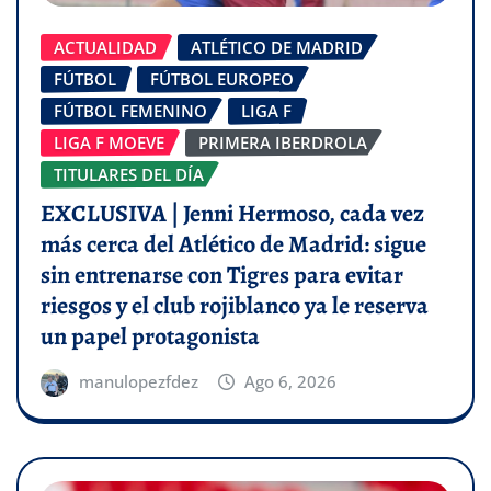
ACTUALIDAD
ATLÉTICO DE MADRID
FÚTBOL
FÚTBOL EUROPEO
FÚTBOL FEMENINO
LIGA F
LIGA F MOEVE
PRIMERA IBERDROLA
TITULARES DEL DÍA
EXCLUSIVA | Jenni Hermoso, cada vez
más cerca del Atlético de Madrid: sigue
sin entrenarse con Tigres para evitar
riesgos y el club rojiblanco ya le reserva
un papel protagonista
manulopezfdez
Ago 6, 2026