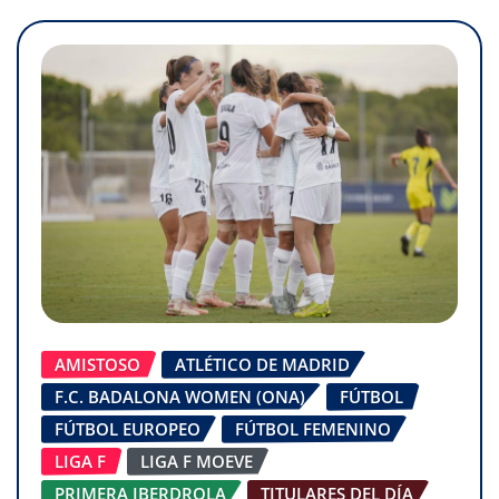
AMISTOSO
ATLÉTICO DE MADRID
F.C. BADALONA WOMEN (ONA)
FÚTBOL
FÚTBOL EUROPEO
FÚTBOL FEMENINO
LIGA F
LIGA F MOEVE
PRIMERA IBERDROLA
TITULARES DEL DÍA