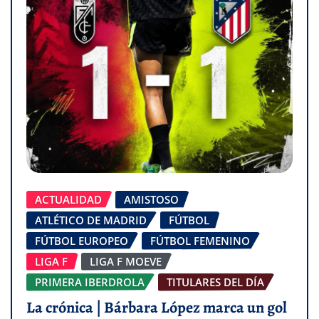
ACTUALIDAD
AMISTOSO
ATLÉTICO DE MADRID
FÚTBOL
FÚTBOL EUROPEO
FÚTBOL FEMENINO
LIGA F
LIGA F MOEVE
PRIMERA IBERDROLA
TITULARES DEL DÍA
La crónica | Bárbara López marca un gol