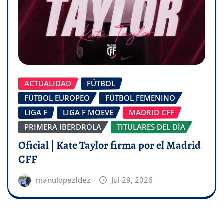
ACTUALIDAD
FÚTBOL
FÚTBOL EUROPEO
FÚTBOL FEMENINO
LIGA F
LIGA F MOEVE
MADRID CFF
PRIMERA IBERDROLA
TITULARES DEL DÍA
Oficial | Kate Taylor firma por el Madrid
CFF
manulopezfdez
Jul 29, 2026