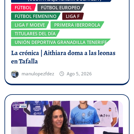
FÚTBOL
FÚTBOL EUROPEO
FÚTBOL FEMENINO
LIGA F
LIGA F MOEVE
PRIMERA IBERDROLA
TITULARES DEL DÍA
UNIÓN DEPORTIVA GRANADILLA TENERIFE
La crónica | Aithiara doma a las leonas
en Tafalla
manulopezfdez
Ago 5, 2026