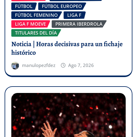
FÚTBOL
FÚTBOL EUROPEO
FÚTBOL FEMENINO
LIGA F
LIGA F MOEVE
PRIMERA IBERDROLA
TITULARES DEL DÍA
Noticia | Horas decisivas para un fichaje
histórico
manulopezfdez
Ago 7, 2026