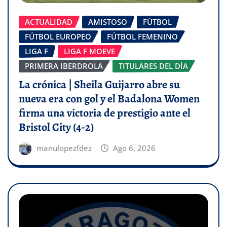
ACTUALIDAD
AMISTOSO
FÚTBOL
FÚTBOL EUROPEO
FÚTBOL FEMENINO
LIGA F
LIGA F MOEVE
PRIMERA IBERDROLA
TITULARES DEL DÍA
La crónica | Sheila Guijarro abre su
nueva era con gol y el Badalona Women
firma una victoria de prestigio ante el
Bristol City (4-2)
manulopezfdez
Ago 6, 2026