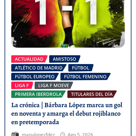
ACTUALIDAD
AMISTOSO
ATLÉTICO DE MADRID
FÚTBOL
FÚTBOL EUROPEO
FÚTBOL FEMENINO
LIGA F
LIGA F MOEVE
PRIMERA IBERDROLA
TITULARES DEL DÍA
La crónica | Bárbara López marca un gol
en noventa y amarga el debut rojiblanco
en pretemporada
manulopezfdez
Ago 5, 2026