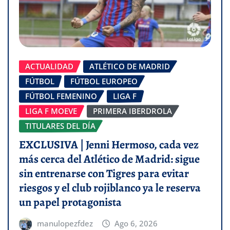
ACTUALIDAD
ATLÉTICO DE MADRID
FÚTBOL
FÚTBOL EUROPEO
FÚTBOL FEMENINO
LIGA F
LIGA F MOEVE
PRIMERA IBERDROLA
TITULARES DEL DÍA
EXCLUSIVA | Jenni Hermoso, cada vez
más cerca del Atlético de Madrid: sigue
sin entrenarse con Tigres para evitar
riesgos y el club rojiblanco ya le reserva
un papel protagonista
manulopezfdez
Ago 6, 2026