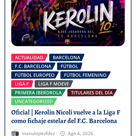
ACTUALIDAD
BARCELONA
F.C. BARCELONA
FÚTBOL
FÚTBOL EUROPEO
FÚTBOL FEMENINO
LIGA F
LIGA F MOEVE
PRIMERA IBERDROLA
TITULARES DEL DÍA
UNCATEGORIZED
Oficial | Kerolin Nicoli vuelve a la Liga F
como fichaje estelar del F.C. Barcelona
manulopezfdez
Ago 4, 2026