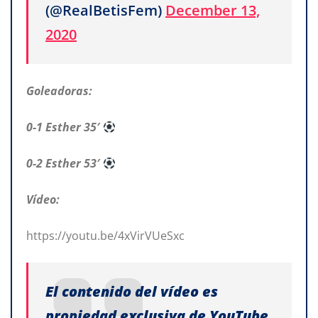
(@RealBetisFem)
December 13,
2020
Goleadoras:
0-1 Esther 35′
0-2 Esther 53′
Vídeo:
https://youtu.be/4xVirVUeSxc
El contenido del vídeo es
propiedad exclusiva de YouTube
.