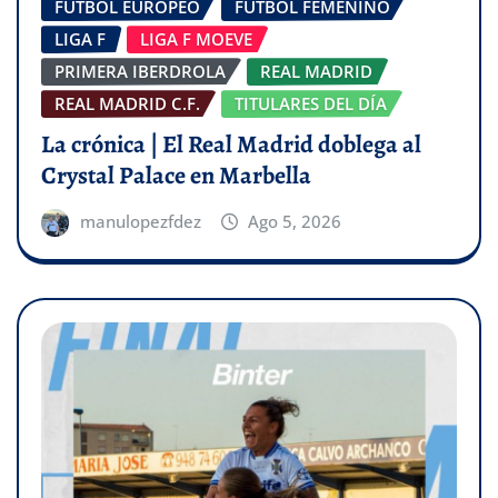
FÚTBOL EUROPEO
FÚTBOL FEMENINO
LIGA F
LIGA F MOEVE
PRIMERA IBERDROLA
REAL MADRID
REAL MADRID C.F.
TITULARES DEL DÍA
La crónica | El Real Madrid doblega al
Crystal Palace en Marbella
manulopezfdez
Ago 5, 2026