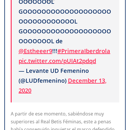
OOOOOOOL
GOOOOOOOOOOOOOOOOOOO
OOOOOOOOOOOOL
GOOOOOOOOOOOOOOOOOOO
OOOOOOOL de
@Estheeer9
!!!
#PrimeraIberdrola
pic.twitter.com/pUIAt2pdqd
— Levante UD Femenino
(@LUDfemenino)
December 13,
2020
A partir de ese momento, sabiéndose muy
superiores al Real Betis Féminas, este a penas
había conseguido inquietar el marco defendido