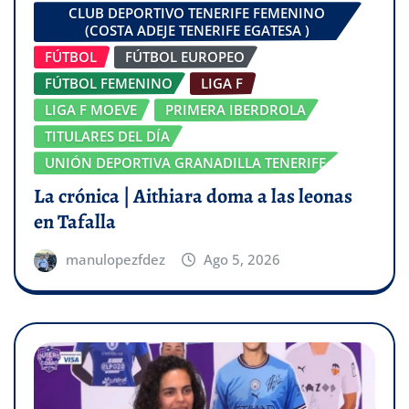
CLUB DEPORTIVO TENERIFE FEMENINO
(COSTA ADEJE TENERIFE EGATESA )
FÚTBOL
FÚTBOL EUROPEO
FÚTBOL FEMENINO
LIGA F
LIGA F MOEVE
PRIMERA IBERDROLA
TITULARES DEL DÍA
UNIÓN DEPORTIVA GRANADILLA TENERIFE
La crónica | Aithiara doma a las leonas
en Tafalla
manulopezfdez
Ago 5, 2026