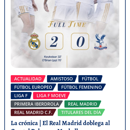
ACTUALIDAD
AMISTOSO
FÚTBOL
FÚTBOL EUROPEO
FÚTBOL FEMENINO
LIGA F
LIGA F MOEVE
PRIMERA IBERDROLA
REAL MADRID
REAL MADRID C.F.
TITULARES DEL DÍA
La crónica | El Real Madrid doblega al