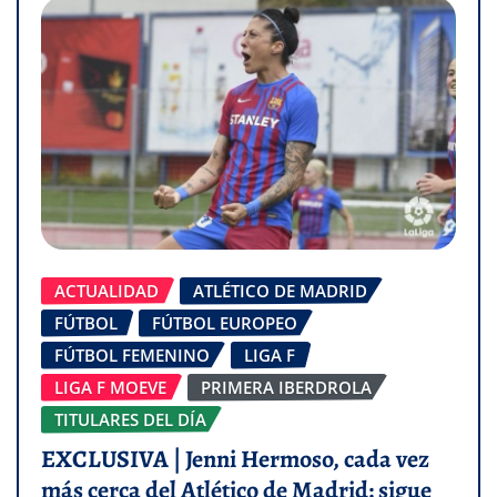
ACTUALIDAD
ATLÉTICO DE MADRID
FÚTBOL
FÚTBOL EUROPEO
FÚTBOL FEMENINO
LIGA F
LIGA F MOEVE
PRIMERA IBERDROLA
TITULARES DEL DÍA
EXCLUSIVA | Jenni Hermoso, cada vez
más cerca del Atlético de Madrid: sigue