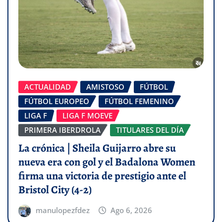
ACTUALIDAD
AMISTOSO
FÚTBOL
FÚTBOL EUROPEO
FÚTBOL FEMENINO
LIGA F
LIGA F MOEVE
PRIMERA IBERDROLA
TITULARES DEL DÍA
La crónica | Sheila Guijarro abre su
nueva era con gol y el Badalona Women
firma una victoria de prestigio ante el
Bristol City (4-2)
manulopezfdez
Ago 6, 2026