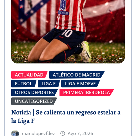
ACTUALIDAD
ATLÉTICO DE MADRID
FÚTBOL
LIGA F
LIGA F MOEVE
OTROS DEPORTES
PRIMERA IBERDROLA
UNCATEGORIZED
Noticia | Se calienta un regreso estelar a
la Liga F
manulopezfdez
Ago 7, 2026