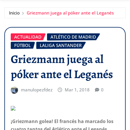
Inicio
Griezmann juega al póker ante el Leganés
ACTUALIDAD
ATLÉTICO DE MADRID
FÚTBOL
LALIGA SANTANDER
Griezmann juega al
póker ante el Leganés
manulopezfdez
Mar 1, 2018
0
¡Griezmann golea! El francés ha marcado los
cuatro tantos del Atlético ante el Leganés.