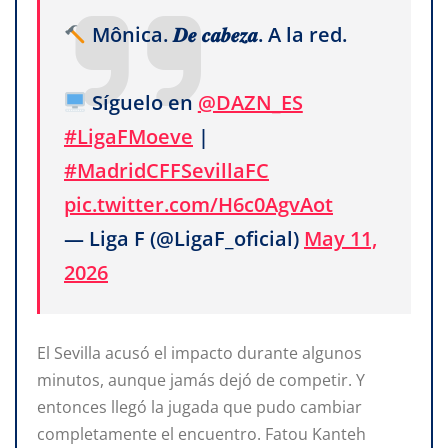
Mônica. 𝑫𝒆 𝒄𝒂𝒃𝒆𝒛𝒂. A la red.
Síguelo en
@DAZN_ES
#LigaFMoeve
|
#MadridCFFSevillaFC
pic.twitter.com/H6c0AgvAot
— Liga F (@LigaF_oficial)
May 11,
2026
El Sevilla acusó el impacto durante algunos
minutos, aunque jamás dejó de competir. Y
entonces llegó la jugada que pudo cambiar
completamente el encuentro. Fatou Kanteh