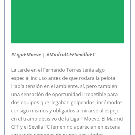
#LigaFMoeve | #MadridCFFSevillaFC
La tarde en el Fernando Torres tenía algo
especial incluso antes de que rodara la pelota.
Había tensión en el ambiente, sí, pero también
una sensación de oportunidad irrepetible para
dos equipos que llegaban golpeados, incómodos
consigo mismos y obligados a mirarse al espejo
en el tramo decisivo de la Liga F Moeve. El Madrid
CFF y el Sevilla FC femenino aparecían en escena
cargando semanas de dudas, resultados