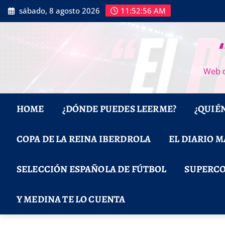
Saltar
sábado, 8 agosto 2026
11:52:58 AM
al
contenido
Web d
HOME
¿DÓNDE PUEDES LEERME?
¿QUIÉ
COPA DE LA REINA IBERDROLA
EL DIARIO 
SELECCIÓN ESPAÑOLA DE FÚTBOL
SUPERCO
Y MEDINA TE LO CUENTA