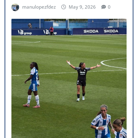
manulopezfdez
May 9, 2026
0