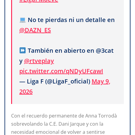
No te pierdas ni un detalle en
@DAZN_ES
También en abierto en @3cat
y
@rtveplay
pic.twitter.com/qNDyUFcawI
— Liga F (@LigaF_oficial)
May 9,
2026
Con el recuerdo permanente de Anna Torrodà
sobrevolando la C.E. Dani Jarque y con la
necesidad emocional de volver a sentirse