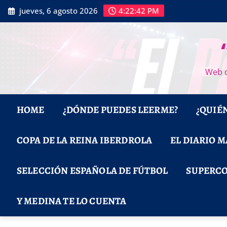
Saltar
jueves, 6 agosto 2026
4:22:44 PM
al
contenido
Web d
HOME
¿DÓNDE PUEDES LEERME?
¿QUIÉ
COPA DE LA REINA IBERDROLA
EL DIARIO 
SELECCIÓN ESPAÑOLA DE FÚTBOL
SUPERCO
Y MEDINA TE LO CUENTA