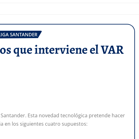
LIGA SANTANDER
los que interviene el VAR
a Santander. Esta novedad tecnológica pretende hacer
cia en los siguientes cuatro supuestos: