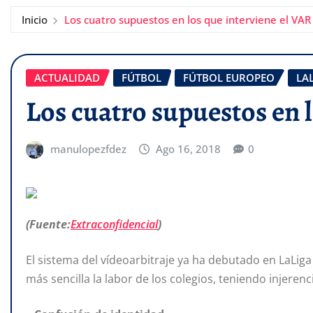
Inicio
Los cuatro supuestos en los que interviene el VAR
ACTUALIDAD
FÚTBOL
FÚTBOL EUROPEO
LA
Los cuatro supuestos en 
manulopezfdez
Ago 16, 2018
0
(Fuente:
Extraconfidencial
)
El sistema del vídeoarbitraje ya ha debutado en LaLig
más sencilla la labor de los colegios, teniendo injeren