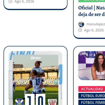
Ago 6, 2026
Oficial | Na
deja de ser d
manulopez
Ago 6, 2026
ACTUALIDAD
FÚTBOL EUR
FÚTBOL FEM