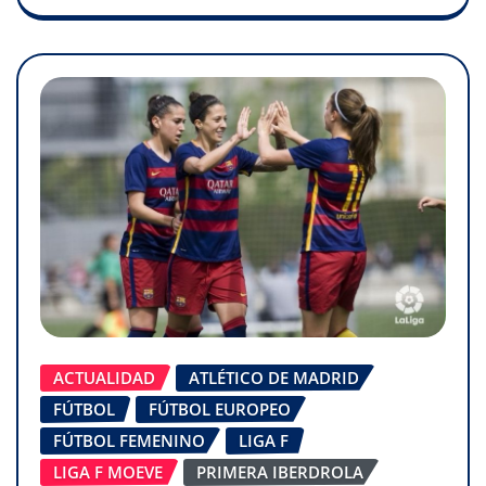
ACTUALIDAD
ATLÉTICO DE MADRID
FÚTBOL
FÚTBOL EUROPEO
FÚTBOL FEMENINO
LIGA F
LIGA F MOEVE
PRIMERA IBERDROLA