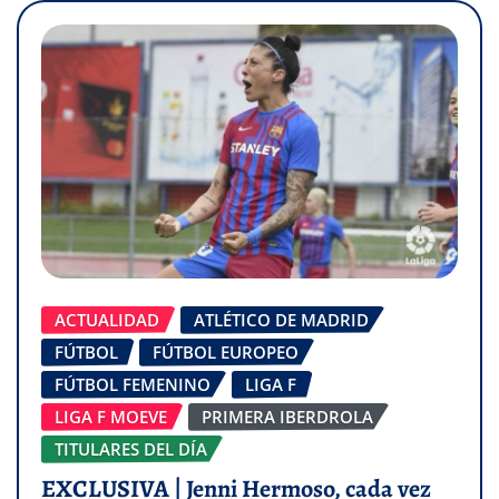
ACTUALIDAD
ATLÉTICO DE MADRID
FÚTBOL
FÚTBOL EUROPEO
FÚTBOL FEMENINO
LIGA F
LIGA F MOEVE
PRIMERA IBERDROLA
TITULARES DEL DÍA
EXCLUSIVA | Jenni Hermoso, cada vez