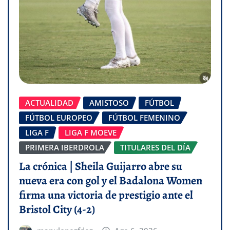
ACTUALIDAD
AMISTOSO
FÚTBOL
FÚTBOL EUROPEO
FÚTBOL FEMENINO
LIGA F
LIGA F MOEVE
PRIMERA IBERDROLA
TITULARES DEL DÍA
La crónica | Sheila Guijarro abre su
nueva era con gol y el Badalona Women
firma una victoria de prestigio ante el
Bristol City (4-2)