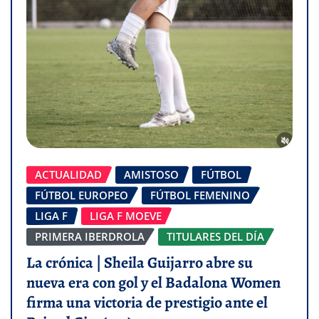
ACTUALIDAD
AMISTOSO
FÚTBOL
FÚTBOL EUROPEO
FÚTBOL FEMENINO
LIGA F
LIGA F MOEVE
PRIMERA IBERDROLA
TITULARES DEL DÍA
La crónica | Sheila Guijarro abre su
nueva era con gol y el Badalona Women
firma una victoria de prestigio ante el