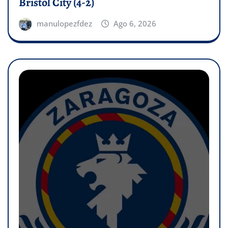
Bristol City (4-2)
manulopezfdez
Ago 6, 2026