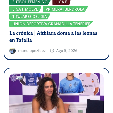
FÚTBOL FEMENINO
LIGA F
LIGA F MOEVE
PRIMERA IBERDROLA
TITULARES DEL DÍA
UNIÓN DEPORTIVA GRANADILLA TENERIFE
La crónica | Aithiara doma a las leonas
en Tafalla
manulopezfdez
Ago 5, 2026