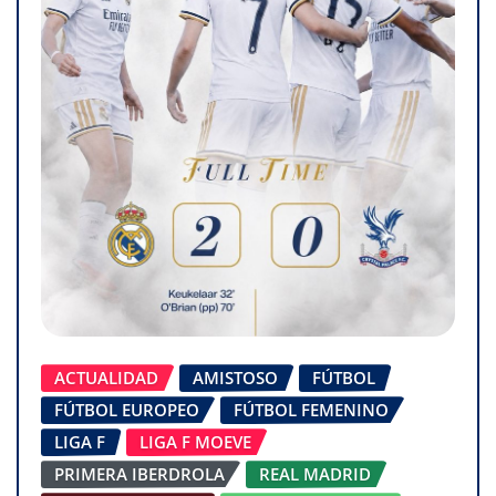
ACTUALIDAD
AMISTOSO
FÚTBOL
FÚTBOL EUROPEO
FÚTBOL FEMENINO
LIGA F
LIGA F MOEVE
PRIMERA IBERDROLA
REAL MADRID