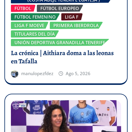
FÚTBOL
FÚTBOL EUROPEO
FÚTBOL FEMENINO
LIGA F
LIGA F MOEVE
PRIMERA IBERDROLA
TITULARES DEL DÍA
UNIÓN DEPORTIVA GRANADILLA TENERIFE
La crónica | Aithiara doma a las leonas
en Tafalla
manulopezfdez
Ago 5, 2026