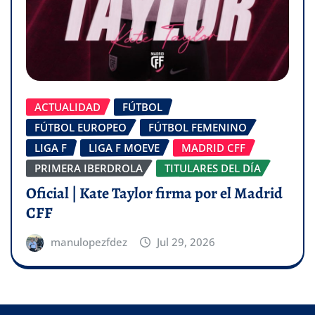
ACTUALIDAD
FÚTBOL
FÚTBOL EUROPEO
FÚTBOL FEMENINO
LIGA F
LIGA F MOEVE
MADRID CFF
PRIMERA IBERDROLA
TITULARES DEL DÍA
Oficial | Kate Taylor firma por el Madrid
CFF
manulopezfdez
Jul 29, 2026