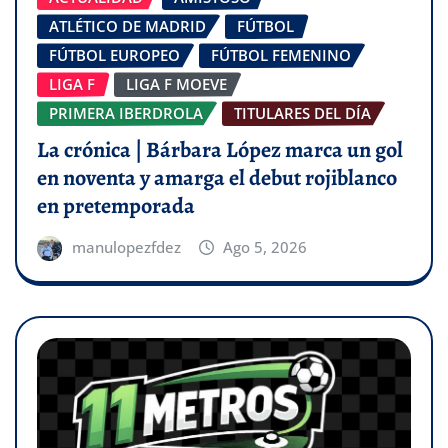
ATLÉTICO DE MADRID
FÚTBOL
FÚTBOL EUROPEO
FÚTBOL FEMENINO
LIGA F
LIGA F MOEVE
PRIMERA IBERDROLA
TITULARES DEL DÍA
La crónica | Bárbara López marca un gol
en noventa y amarga el debut rojiblanco
en pretemporada
manulopezfdez
Ago 5, 2026