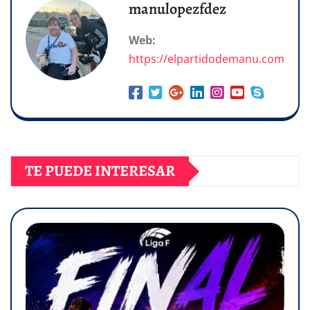
manulopezfdez
Web:
https://elpartidodemanu.com
TE PUEDE INTERESAR