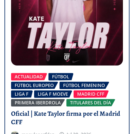
ACTUALIDAD
FÚTBOL
FÚTBOL EUROPEO
FÚTBOL FEMENINO
LIGA F
LIGA F MOEVE
MADRID CFF
PRIMERA IBERDROLA
TITULARES DEL DÍA
Oficial | Kate Taylor firma por el Madrid
CFF