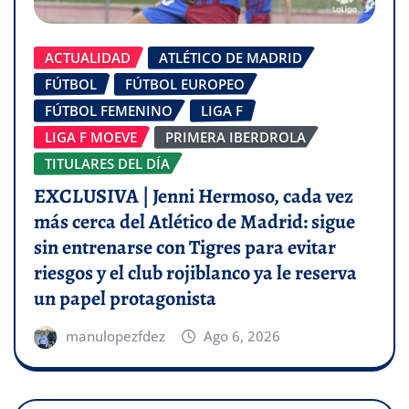
ACTUALIDAD
ATLÉTICO DE MADRID
FÚTBOL
FÚTBOL EUROPEO
FÚTBOL FEMENINO
LIGA F
LIGA F MOEVE
PRIMERA IBERDROLA
TITULARES DEL DÍA
EXCLUSIVA | Jenni Hermoso, cada vez
más cerca del Atlético de Madrid: sigue
sin entrenarse con Tigres para evitar
riesgos y el club rojiblanco ya le reserva
un papel protagonista
manulopezfdez
Ago 6, 2026