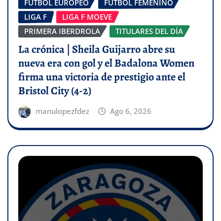
FÚTBOL EUROPEO
FÚTBOL FEMENINO
LIGA F
LIGA F MOEVE
PRIMERA IBERDROLA
TITULARES DEL DÍA
La crónica | Sheila Guijarro abre su
nueva era con gol y el Badalona Women
firma una victoria de prestigio ante el
Bristol City (4-2)
manulopezfdez
Ago 6, 2026