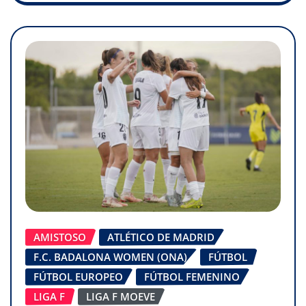
AMISTOSO
ATLÉTICO DE MADRID
F.C. BADALONA WOMEN (ONA)
FÚTBOL
FÚTBOL EUROPEO
FÚTBOL FEMENINO
LIGA F
LIGA F MOEVE