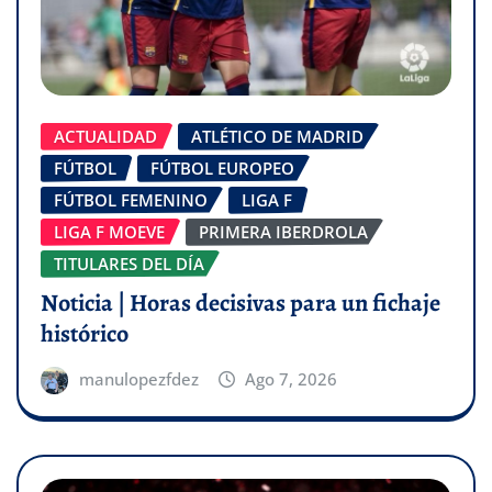
ACTUALIDAD
ATLÉTICO DE MADRID
FÚTBOL
FÚTBOL EUROPEO
FÚTBOL FEMENINO
LIGA F
LIGA F MOEVE
PRIMERA IBERDROLA
TITULARES DEL DÍA
Noticia | Horas decisivas para un fichaje
histórico
manulopezfdez
Ago 7, 2026