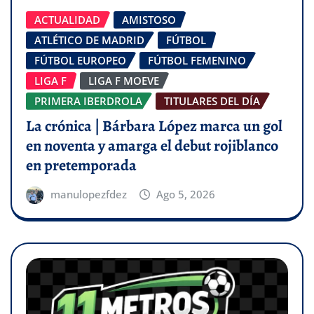
ACTUALIDAD
AMISTOSO
ATLÉTICO DE MADRID
FÚTBOL
FÚTBOL EUROPEO
FÚTBOL FEMENINO
LIGA F
LIGA F MOEVE
PRIMERA IBERDROLA
TITULARES DEL DÍA
La crónica | Bárbara López marca un gol
en noventa y amarga el debut rojiblanco
en pretemporada
manulopezfdez
Ago 5, 2026