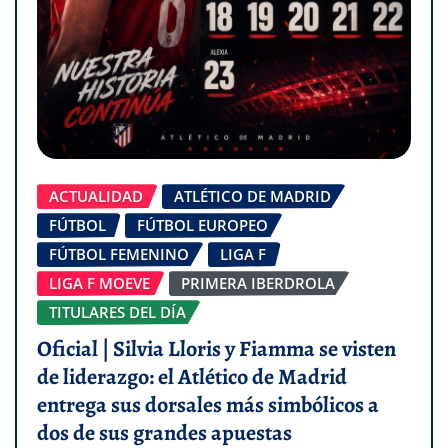
ACTUALIDAD
ATLÉTICO DE MADRID
FÚTBOL
FÚTBOL EUROPEO
FÚTBOL FEMENINO
LIGA F
LIGA F MOEVE
PRIMERA IBERDROLA
TITULARES DEL DÍA
Oficial | Silvia Lloris y Fiamma se visten
de liderazgo: el Atlético de Madrid
entrega sus dorsales más simbólicos a
dos de sus grandes apuestas