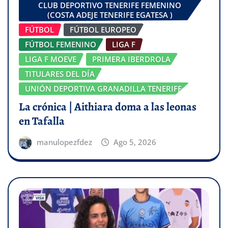
CLUB DEPORTIVO TENERIFE FEMENINO
(COSTA ADEJE TENERIFE EGATESA )
FÚTBOL
FÚTBOL EUROPEO
FÚTBOL FEMENINO
LIGA F
LIGA F MOEVE
PRIMERA IBERDROLA
TITULARES DEL DÍA
UNIÓN DEPORTIVA GRANADILLA TENERIFE
La crónica | Aithiara doma a las leonas
en Tafalla
manulopezfdez
Ago 5, 2026