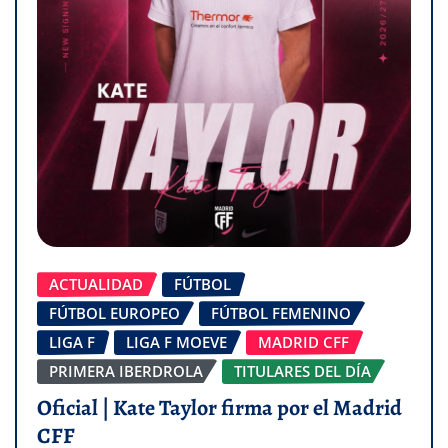
ACTUALIDAD
FÚTBOL
FÚTBOL EUROPEO
FÚTBOL FEMENINO
LIGA F
LIGA F MOEVE
MADRID CFF
PRIMERA IBERDROLA
TITULARES DEL DÍA
Oficial | Kate Taylor firma por el Madrid
CFF