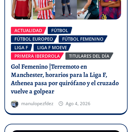
ACTUALIDAD
FÚTBOL
FÚTBOL EUROPEO
FÚTBOL FEMENINO
LIGA F
LIGA F MOEVE
PRIMERA IBERDROLA
TITULARES DEL DÍA
Gol Femenino |Terremoto en
Manchester, horarios para la Liga F,
Athenea pasa por quirófano y el cruzado
vuelve a golpear
manulopezfdez
Ago 4, 2026