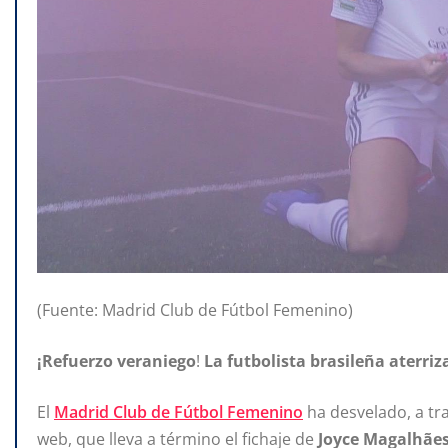
(Fuente: Madrid Club de Fútbol Femenino)
¡Refuerzo veraniego
!
La futbolista brasileña aterr
El
Madrid Club de Fútbol Femenino
ha desvelado, a tr
web, que lleva a término el fichaje de
Joyce Magalhães