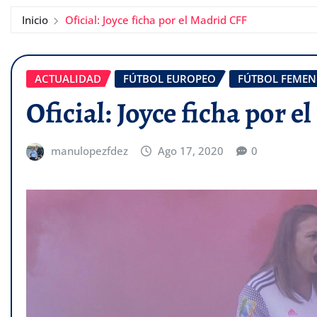
Inicio
Oficial: Joyce ficha por el Madrid CFF
ACTUALIDAD
FÚTBOL EUROPEO
FÚTBOL FEMEN
Oficial: Joyce ficha por 
manulopezfdez
Ago 17, 2020
0