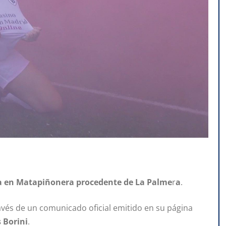
iza en Matapiñonera procedente de La Palme
r
a
.
avés de un comunicado oficial emitido en su página
 Borini
.