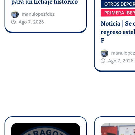
para un fichaje histórico
OTROS DEPOR
PRIMERA IBE
manulopezfdez
Ago 7, 2026
Noticia | Se 
regreso estel
F
manulopez
Ago 7, 2026