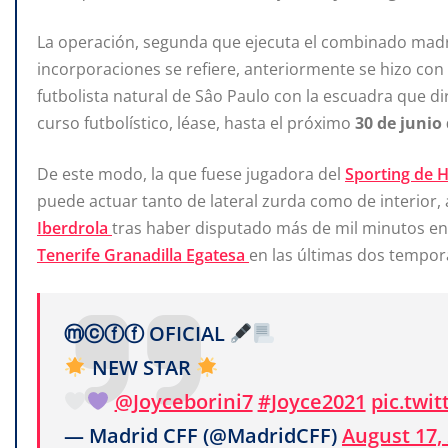
La operación, segunda que ejecuta el combinado madri
incorporaciones se refiere, anteriormente se hizo con 
futbolista natural de Sâo Paulo con la escuadra que d
curso futbolístico, léase, hasta el próximo
30 de junio
De este modo, la que fuese jugadora del
Sporting de 
puede actuar tanto de lateral zurda como de interior,
Iberdrola
tras haber disputado más de mil minutos en p
Tenerife Granadilla Egatesa
en las últimas dos tempor
ⓜⓒⓕⓕ OFICIAL
NEW STAR
@Joyceborini7
#Joyce2021
pic.twi
— Madrid CFF (@MadridCFF)
August 17,