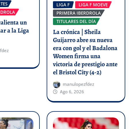
TES
LIGA F
LIGA F MOEVE
RDROLA
PRIMERA IBERDROLA
calienta un
TITULARES DEL DÍA
ar a la Liga
La crónica | Sheila
Guijarro abre su nueva
era con gol y el Badalona
fdez
Women firma una
victoria de prestigio ante
el Bristol City (4-2)
manulopezfdez
Ago 6, 2026