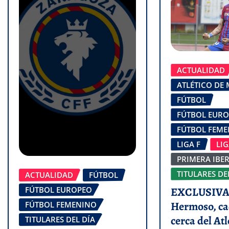
ACTUALIDAD
ATLÉTICO DE
FÚTBOL
FÚTBOL EUR
FÚTBOL FEM
LIGA F
LI
PRIMERA IBE
TITULARES DE
ACTUALIDAD
FÚTBOL
FÚTBOL EUROPEO
EXCLUSIVA 
Hermoso, ca
FÚTBOL FEMENINO
cerca del Atl
TITULARES DEL DÍA