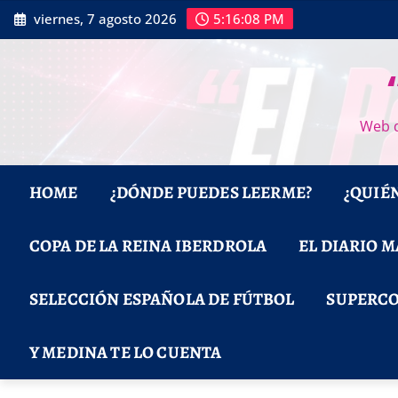
Saltar
viernes, 7 agosto 2026
5:16:10 PM
al
contenido
Web d
HOME
¿DÓNDE PUEDES LEERME?
¿QUIÉ
COPA DE LA REINA IBERDROLA
EL DIARIO 
SELECCIÓN ESPAÑOLA DE FÚTBOL
SUPERCO
Y MEDINA TE LO CUENTA