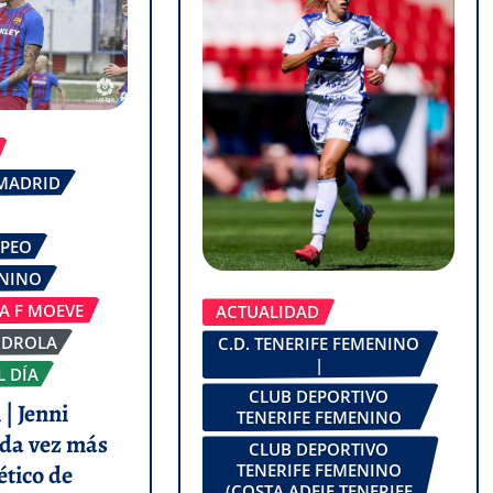
 MADRID
OPEO
ENINO
GA F MOEVE
ACTUALIDAD
RDROLA
C.D. TENERIFE FEMENINO
|
L DÍA
CLUB DEPORTIVO
| Jenni
TENERIFE FEMENINO
da vez más
CLUB DEPORTIVO
ético de
TENERIFE FEMENINO
(COSTA ADEJE TENERIFE