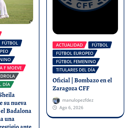
FÚTBOL
ACTUALIDAD
FÚTBOL
OPEO
FÚTBOL EUROPEO
ENINO
FÚTBOL FEMENINO
GA F MOEVE
TITULARES DEL DÍA
RDROLA
Oficial | Bombazo en el
L DÍA
Zaragoza CFF
Sheila
manulopezfdez
e su nueva
Ago 6, 2026
y el Badalona
a una
restigio ante