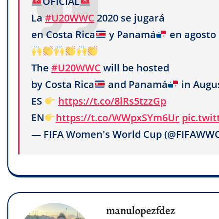
OFICIAL
La
#U20WWC
2020 se jugará
en Costa Rica
y Panamá
en agosto
The
#U20WWC
will be hosted
by Costa Rica
and Panamá
in Augu
ES
https://t.co/8lRs5tzzGp
EN
https://t.co/WWpxSYm6Ur
pic.twi
— FIFA Women's World Cup (@FIFAWW
manulopezfdez