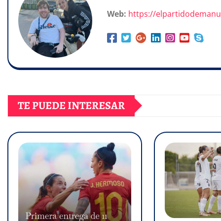
Web:
https://elpartidodeman
TE PUEDE INTERESAR