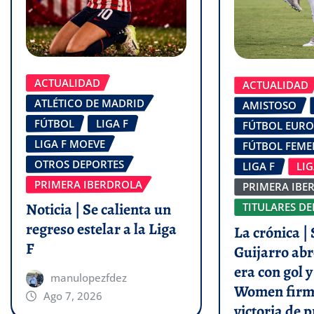
ACTUALIDAD
ACTUALIDAD
ATLÉTICO DE MADRID
AMISTOSO
FÚTBOL
LIGA F
FÚTBOL EUR
LIGA F MOEVE
FÚTBOL FEM
OTROS DEPORTES
LIGA F
LI
PRIMERA IBERDROLA
PRIMERA IBE
Noticia | Se calienta un
TITULARES DE
regreso estelar a la Liga
La crónica | 
F
Guijarro abr
era con gol 
manulopezfdez
Women firm
Ago 7, 2026
victoria de p