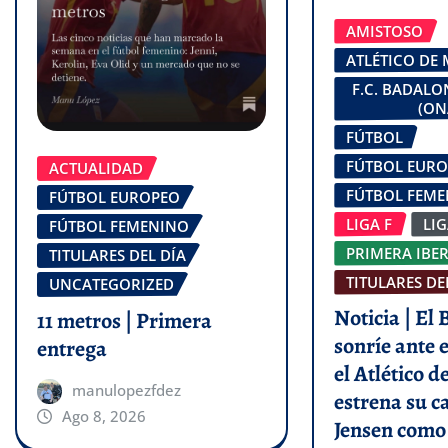
AMISTOSO
ATLÉTICO DE
F.C. BADAL
(ON
FÚTBOL
FÚTBOL EUR
ACTUALIDAD
FÚTBOL FEM
FÚTBOL EUROPEO
LIGA F
LI
FÚTBOL FEMENINO
PRIMERA IBE
TITULARES DEL DÍA
TITULARES DE
UNCATEGORIZED
Noticia | El
11 metros | Primera
sonríe ante e
entrega
el Atlético 
manulopezfdez
estrena su c
Ago 8, 2026
Jensen como