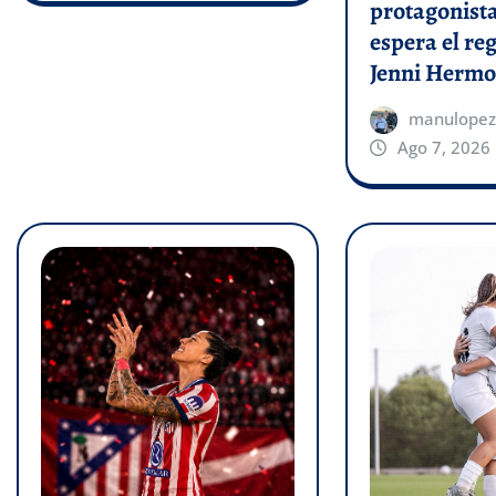
protagonist
espera el re
Jenni Hermo
manulopez
Ago 7, 2026