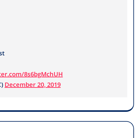
st
tter.com/8s6bgMchUH
C)
December 20, 2019