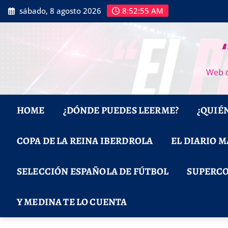
Saltar
sábado, 8 agosto 2026
8:52:56 AM
al
contenido
Web d
HOME
¿DÓNDE PUEDES LEERME?
¿QUIÉ
COPA DE LA REINA IBERDROLA
EL DIARIO 
SELECCIÓN ESPAÑOLA DE FÚTBOL
SUPERCO
Y MEDINA TE LO CUENTA