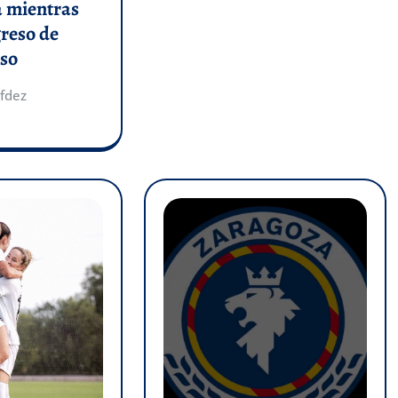
a mientras
greso de
so
fdez