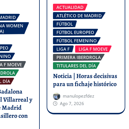
ACTUALIDAD
ATLÉTICO DE MADRID
 MADRID
FÚTBOL
ONA WOMEN
A)
FÚTBOL EUROPEO
FÚTBOL FEMENINO
OPEO
LIGA F
LIGA F MOEVE
ENINO
PRIMERA IBERDROLA
GA F MOEVE
TITULARES DEL DÍA
RDROLA
Noticia | Horas decisivas
L DÍA
para un fichaje histórico
 Badalona
manulopezfdez
l Villarreal y
Ago 7, 2026
de Madrid
asillero con