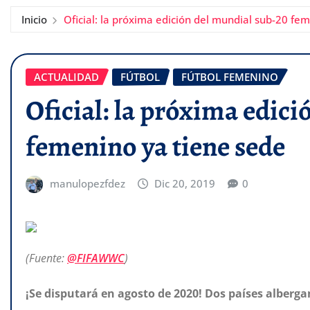
Inicio
Oficial: la próxima edición del mundial sub-20 fe
ACTUALIDAD
FÚTBOL
FÚTBOL FEMENINO
Oficial: la próxima edic
femenino ya tiene sede
manulopezfdez
Dic 20, 2019
0
(Fuente:
@FIFAWWC
)
¡Se disputará en agosto de 2020! Dos países alber