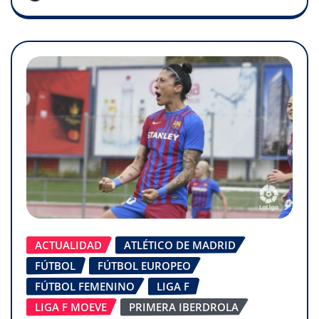
ACTUALIDAD
ATLÉTICO DE MADRID
FÚTBOL
FÚTBOL EUROPEO
FÚTBOL FEMENINO
LIGA F
LIGA F MOEVE
PRIMERA IBERDROLA