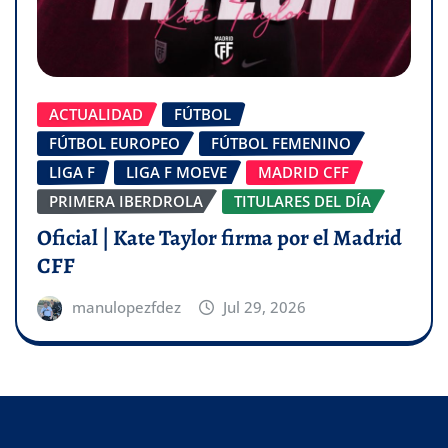
ACTUALIDAD
FÚTBOL
FÚTBOL EUROPEO
FÚTBOL FEMENINO
LIGA F
LIGA F MOEVE
MADRID CFF
PRIMERA IBERDROLA
TITULARES DEL DÍA
Oficial | Kate Taylor firma por el Madrid
CFF
manulopezfdez
Jul 29, 2026