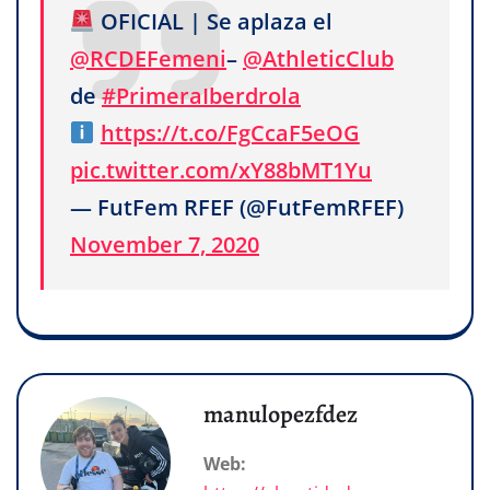
OFICIAL | Se aplaza el
@RCDEFemeni
–
@AthleticClub
de
#PrimeraIberdrola
https://t.co/FgCcaF5eOG
pic.twitter.com/xY88bMT1Yu
— FutFem RFEF (@FutFemRFEF)
November 7, 2020
manulopezfdez
Web: