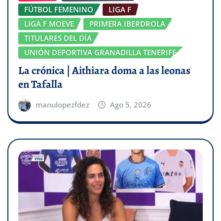
FÚTBOL FEMENINO
LIGA F
LIGA F MOEVE
PRIMERA IBERDROLA
TITULARES DEL DÍA
UNIÓN DEPORTIVA GRANADILLA TENERIFE
La crónica | Aithiara doma a las leonas
en Tafalla
manulopezfdez
Ago 5, 2026