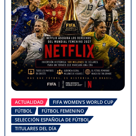
ACTUALIDAD
FIFA WOMEN’S WORLD CUP
FÚTBOL
FÚTBOL FEMENINO
SELECCIÓN ESPAÑOLA DE FÚTBOL
TITULARES DEL DÍA