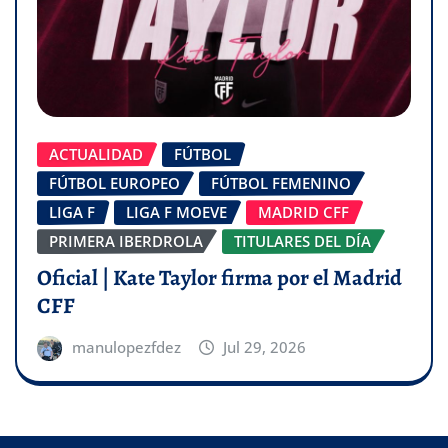
ACTUALIDAD
FÚTBOL
FÚTBOL EUROPEO
FÚTBOL FEMENINO
LIGA F
LIGA F MOEVE
MADRID CFF
PRIMERA IBERDROLA
TITULARES DEL DÍA
Oficial | Kate Taylor firma por el Madrid
CFF
manulopezfdez
Jul 29, 2026