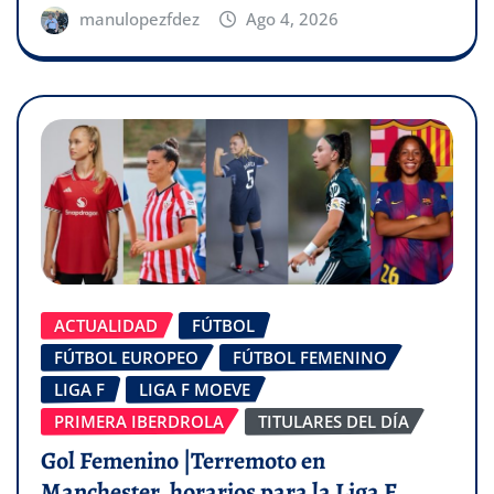
manulopezfdez
Ago 4, 2026
ACTUALIDAD
FÚTBOL
FÚTBOL EUROPEO
FÚTBOL FEMENINO
LIGA F
LIGA F MOEVE
PRIMERA IBERDROLA
TITULARES DEL DÍA
Gol Femenino |Terremoto en
Manchester, horarios para la Liga F,