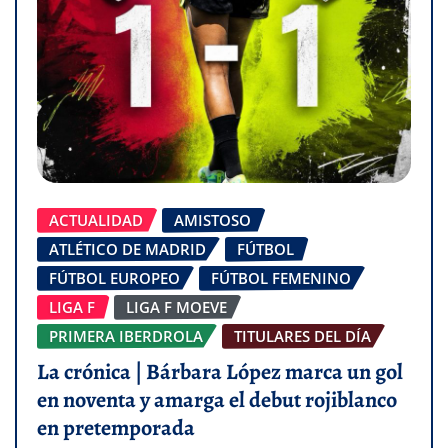
ACTUALIDAD
AMISTOSO
ATLÉTICO DE MADRID
FÚTBOL
FÚTBOL EUROPEO
FÚTBOL FEMENINO
LIGA F
LIGA F MOEVE
PRIMERA IBERDROLA
TITULARES DEL DÍA
La crónica | Bárbara López marca un gol
en noventa y amarga el debut rojiblanco
en pretemporada