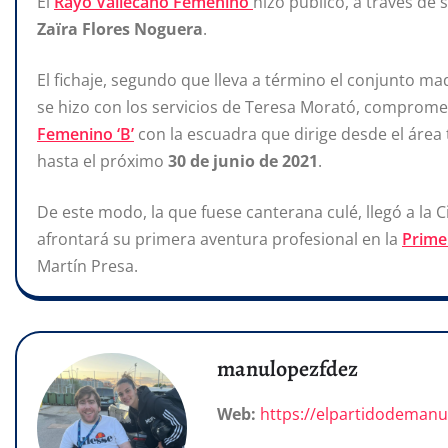
El
Rayo Vallecano Femenino
hizo público, a través de 
Zaïra Flores Noguera
.
El fichaje, segundo que lleva a término el conjunto m
se hizo con los servicios de Teresa Morató, comprome
Femenino ‘B’
con la escuadra que dirige desde el área 
hasta el próximo
30 de junio de 2021
.
De este modo, la que fuese canterana culé, llegó a la 
afrontará su primera aventura profesional en la
Prime
Martín Presa.
manulopezfdez
Web:
https://elpartidodeman