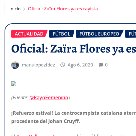
Inicio
Oficial: Zaïra Flores ya es rayista
ACTUALIDAD
FÚTBOL
FÚTBOL EUROPEO
FÚ
Oficial: Zaïra Flores ya es
manulopezfdez
Ago 6, 2020
0
(Fuente
:
@RayoFemenino
)
¡Refuerzo
estival! La centrocampista catalana aterr
procedente del Johan Cruyff.