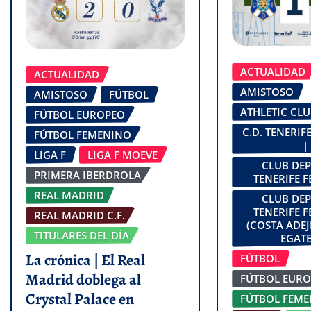
ACTUALIDAD
ACTUALIDAD
AMISTOSO
AMISTOSO
FÚTBOL
ATHLETIC CL
FÚTBOL EUROPEO
C.D. TENERI
FÚTBOL FEMENINO
|
LIGA F
LIGA F MOEVE
CLUB DE
PRIMERA IBERDROLA
TENERIFE 
REAL MADRID
CLUB DE
TENERIFE 
REAL MADRID C.F.
(COSTA ADEJ
TITULARES DEL DÍA
EGATE
La crónica | El Real
FÚTBOL
Madrid doblega al
FÚTBOL EUR
Crystal Palace en
FÚTBOL FEM