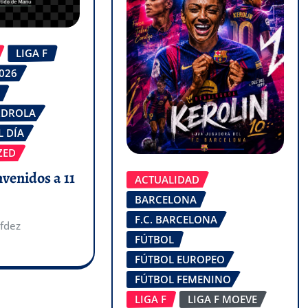
LIGA F
2026
RDROLA
L DÍA
ZED
nvenidos a 11
ACTUALIDAD
BARCELONA
F.C. BARCELONA
fdez
FÚTBOL
FÚTBOL EUROPEO
FÚTBOL FEMENINO
LIGA F
LIGA F MOEVE