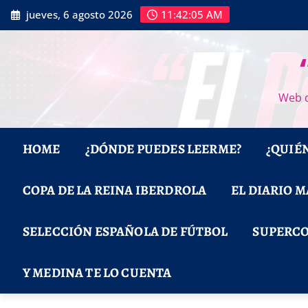
Saltar
jueves, 6 agosto 2026
11:42:06 AM
al
contenido
Web d
HOME
¿DÓNDE PUEDES LEERME?
¿QUIÉ
COPA DE LA REINA IBERDROLA
EL DIARIO 
SELECCIÓN ESPAÑOLA DE FÚTBOL
SUPERCO
Y MEDINA TE LO CUENTA