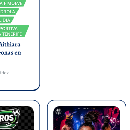
GA F MOEVE
RDROLA
L DÍA
PORTIVA
 TENERIFE
 Aithiara
eonas en
fdez