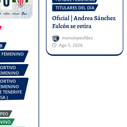
TITULARES DEL DÍA
Oficial | Andrea Sánchez
Falcón se retira
manulopezfdez
Ago 5, 2026
UB
FE FEMENINO
PORTIVO
FEMENINO
PORTIVO
FEMENINO
E TENERIFE
SA )
OPEO
ENINO