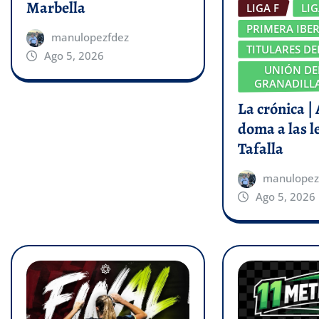
Marbella
LIGA F
LI
PRIMERA IBE
manulopezfdez
TITULARES DE
Ago 5, 2026
UNIÓN DE
GRANADILLA
La crónica |
doma a las l
Tafalla
manulopez
Ago 5, 2026