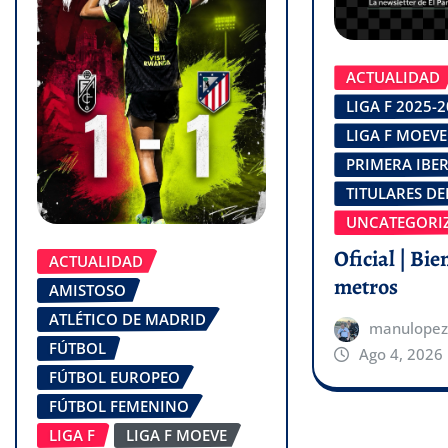
ACTUALIDAD
LIGA F 2025-
LIGA F MOEVE
PRIMERA IBE
TITULARES DE
UNCATEGORI
Oficial | Bie
ACTUALIDAD
metros
AMISTOSO
ATLÉTICO DE MADRID
manulopez
FÚTBOL
Ago 4, 2026
FÚTBOL EUROPEO
FÚTBOL FEMENINO
LIGA F
LIGA F MOEVE