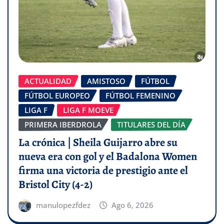
ACTUALIDAD
AMISTOSO
FÚTBOL
FÚTBOL EUROPEO
FÚTBOL FEMENINO
LIGA F
LIGA F MOEVE
PRIMERA IBERDROLA
TITULARES DEL DÍA
La crónica | Sheila Guijarro abre su
nueva era con gol y el Badalona Women
firma una victoria de prestigio ante el
Bristol City (4-2)
manulopezfdez
Ago 6, 2026