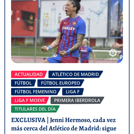
ACTUALIDAD
ATLÉTICO DE MADRID
FÚTBOL
FÚTBOL EUROPEO
FÚTBOL FEMENINO
LIGA F
LIGA F MOEVE
PRIMERA IBERDROLA
TITULARES DEL DÍA
EXCLUSIVA | Jenni Hermoso, cada vez
más cerca del Atlético de Madrid: sigue