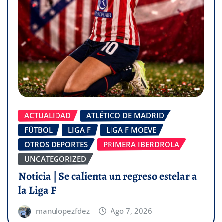
ACTUALIDAD
ATLÉTICO DE MADRID
FÚTBOL
LIGA F
LIGA F MOEVE
OTROS DEPORTES
PRIMERA IBERDROLA
UNCATEGORIZED
Noticia | Se calienta un regreso estelar a
la Liga F
manulopezfdez
Ago 7, 2026