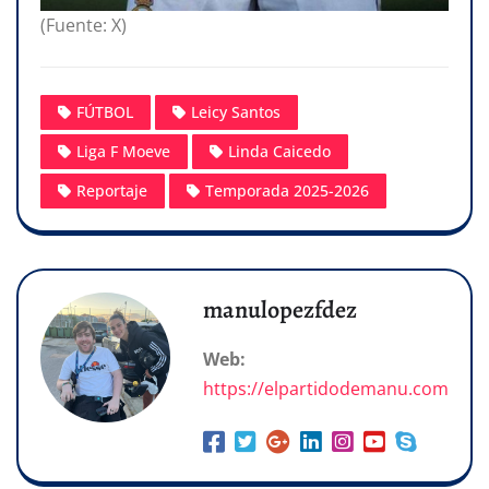
(Fuente: X)
FÚTBOL
Leicy Santos
Liga F Moeve
Linda Caicedo
Reportaje
Temporada 2025-2026
manulopezfdez
Web:
https://elpartidodemanu.com