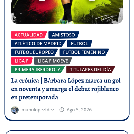
ACTUALIDAD
AMISTOSO
ATLÉTICO DE MADRID
FÚTBOL
FÚTBOL EUROPEO
FÚTBOL FEMENINO
LIGA F
LIGA F MOEVE
PRIMERA IBERDROLA
TITULARES DEL DÍA
La crónica | Bárbara López marca un gol
en noventa y amarga el debut rojiblanco
en pretemporada
manulopezfdez
Ago 5, 2026