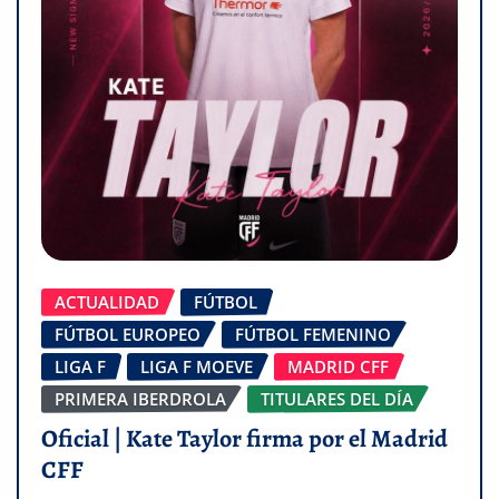
ACTUALIDAD
FÚTBOL
FÚTBOL EUROPEO
FÚTBOL FEMENINO
LIGA F
LIGA F MOEVE
MADRID CFF
PRIMERA IBERDROLA
TITULARES DEL DÍA
Oficial | Kate Taylor firma por el Madrid
CFF