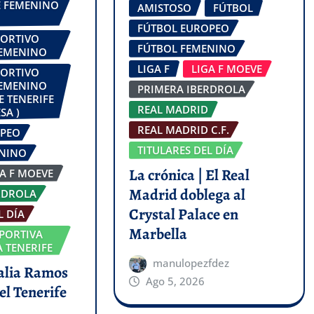
FE FEMENINO
AMISTOSO
FÚTBOL
FÚTBOL EUROPEO
PORTIVO
FÚTBOL FEMENINO
FEMENINO
LIGA F
LIGA F MOEVE
PORTIVO
FEMENINO
PRIMERA IBERDROLA
E TENERIFE
REAL MADRID
SA )
REAL MADRID C.F.
OPEO
TITULARES DEL DÍA
ENINO
La crónica | El Real
GA F MOEVE
Madrid doblega al
RDROLA
Crystal Palace en
L DÍA
Marbella
PORTIVA
 TENERIFE
manulopezfdez
talia Ramos
Ago 5, 2026
el Tenerife