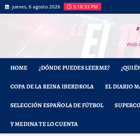
Saltar
jueves, 6 agosto 2026
5:18:34 PM
al
contenido
Web d
HOME
¿DÓNDE PUEDES LEERME?
¿QUIÉ
COPA DE LA REINA IBERDROLA
EL DIARIO 
SELECCIÓN ESPAÑOLA DE FÚTBOL
SUPERCO
Y MEDINA TE LO CUENTA