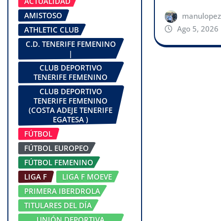
ACTUALIDAD
AMISTOSO
manulopez
Ago 5, 2026
ATHLETIC CLUB
C.D. TENERIFE FEMENINO
|
CLUB DEPORTIVO
TENERIFE FEMENINO
CLUB DEPORTIVO
TENERIFE FEMENINO
(COSTA ADEJE TENERIFE
EGATESA )
FÚTBOL
FÚTBOL EUROPEO
FÚTBOL FEMENINO
LIGA F
LIGA F MOEVE
PRIMERA IBERDROLA
TITULARES DEL DÍA
UNIÓN DEPORTIVA