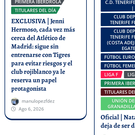
PRIMERA IBERDROLA
C.D. TENERI
|
TITULARES DEL DÍA
CLUB DE
EXCLUSIVA | Jenni
TENERIFE 
Hermoso, cada vez más
CLUB DE
cerca del Atlético de
TENERIFE 
(COSTA ADEJ
Madrid: sigue sin
EGATE
entrenarse con Tigres
FÚTBOL EUR
para evitar riesgos y el
FÚTBOL FEM
club rojiblanco ya le
LIGA F
LI
reserva un papel
PRIMERA IBE
protagonista
TITULARES DE
UNIÓN DE
manulopezfdez
GRANADILLA
Ago 6, 2026
Oficial | Na
deja de ser d