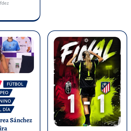
fdez
FÚTBOL
OPEO
ENINO
L DÍA
drea Sánchez
ira