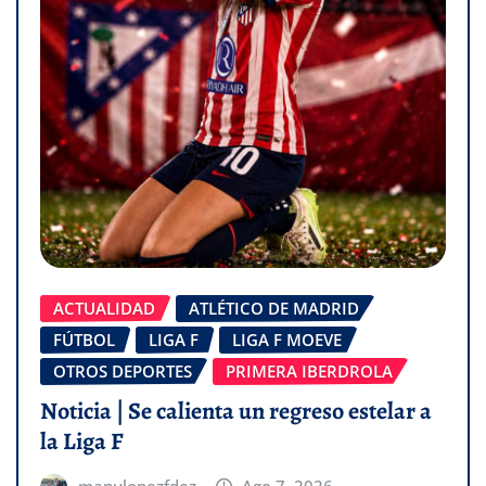
ACTUALIDAD
ATLÉTICO DE MADRID
FÚTBOL
LIGA F
LIGA F MOEVE
OTROS DEPORTES
PRIMERA IBERDROLA
Noticia | Se calienta un regreso estelar a
la Liga F
manulopezfdez
Ago 7, 2026