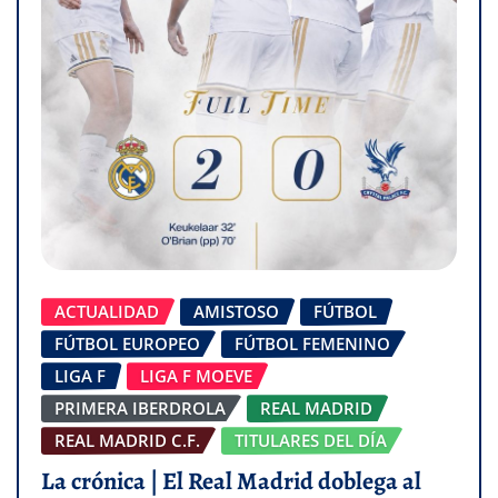
ACTUALIDAD
AMISTOSO
FÚTBOL
FÚTBOL EUROPEO
FÚTBOL FEMENINO
LIGA F
LIGA F MOEVE
PRIMERA IBERDROLA
REAL MADRID
REAL MADRID C.F.
TITULARES DEL DÍA
La crónica | El Real Madrid doblega al