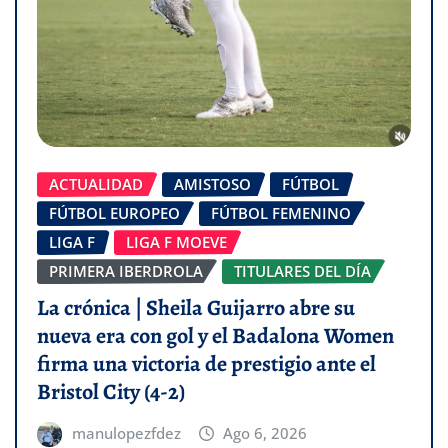
ACTUALIDAD
AMISTOSO
FÚTBOL
FÚTBOL EUROPEO
FÚTBOL FEMENINO
LIGA F
LIGA F MOEVE
PRIMERA IBERDROLA
TITULARES DEL DÍA
La crónica | Sheila Guijarro abre su
nueva era con gol y el Badalona Women
firma una victoria de prestigio ante el
Bristol City (4-2)
manulopezfdez
Ago 6, 2026