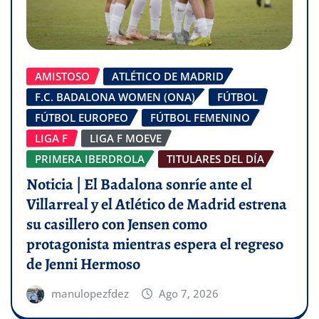
AMISTOSO
ATLÉTICO DE MADRID
F.C. BADALONA WOMEN (ONA)
FÚTBOL
FÚTBOL EUROPEO
FÚTBOL FEMENINO
LIGA F
LIGA F MOEVE
PRIMERA IBERDROLA
TITULARES DEL DÍA
Noticia | El Badalona sonríe ante el
Villarreal y el Atlético de Madrid estrena
su casillero con Jensen como
protagonista mientras espera el regreso
de Jenni Hermoso
manulopezfdez
Ago 7, 2026