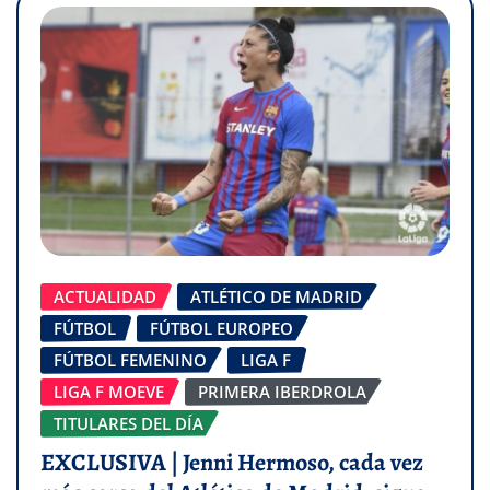
ACTUALIDAD
ATLÉTICO DE MADRID
FÚTBOL
FÚTBOL EUROPEO
FÚTBOL FEMENINO
LIGA F
LIGA F MOEVE
PRIMERA IBERDROLA
TITULARES DEL DÍA
EXCLUSIVA | Jenni Hermoso, cada vez