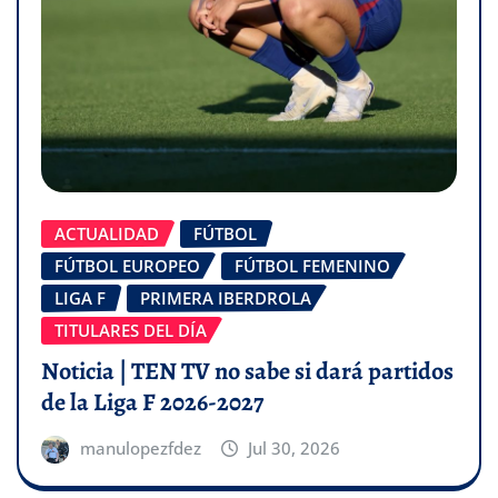
ACTUALIDAD
FÚTBOL
FÚTBOL EUROPEO
FÚTBOL FEMENINO
LIGA F
PRIMERA IBERDROLA
TITULARES DEL DÍA
Noticia | TEN TV no sabe si dará partidos
de la Liga F 2026-2027
manulopezfdez
Jul 30, 2026