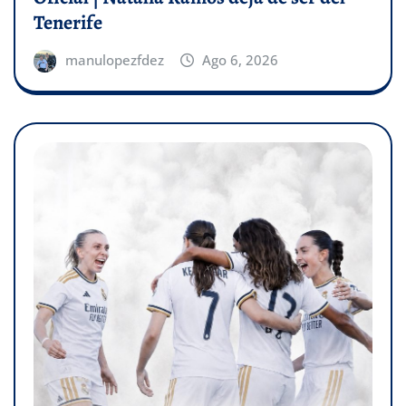
Tenerife
manulopezfdez
Ago 6, 2026