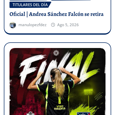
TITULARES DEL DÍA
Oficial | Andrea Sánchez Falcón se retira
manulopezfdez
Ago 5, 2026