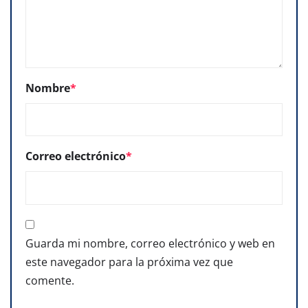
Nombre
*
Correo electrónico
*
Guarda mi nombre, correo electrónico y web en
este navegador para la próxima vez que
comente.