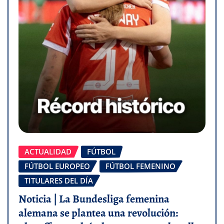
ACTUALIDAD
FÚTBOL
FÚTBOL EUROPEO
FÚTBOL FEMENINO
TITULARES DEL DÍA
Noticia | La Bundesliga femenina
alemana se plantea una revolución: