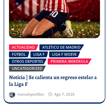
ACTUALIDAD
ATLÉTICO DE MADRID
FÚTBOL
LIGA F
LIGA F MOEVE
OTROS DEPORTES
PRIMERA IBERDROLA
UNCATEGORIZED
Noticia | Se calienta un regreso estelar a
la Liga F
manulopezfdez
Ago 7, 2026