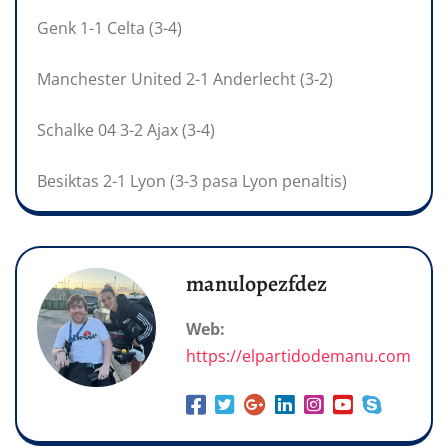
Genk 1-1 Celta (3-4)
Manchester United 2-1 Anderlecht (3-2)
Schalke 04 3-2 Ajax (3-4)
Besiktas 2-1 Lyon (3-3 pasa Lyon penaltis)
manulopezfdez
Web:
https://elpartidodemanu.com