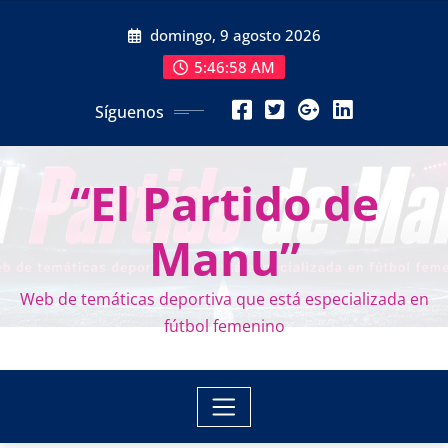
Saltar
domingo, 9 agosto 2026
al
contenido
5:47:00 AM
Síguenos
“El Partido de
Manu”
Web de temáticas deportiva que está especializada en
fútbol femenino