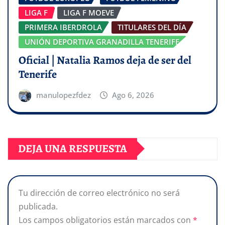
LIGA F
LIGA F MOEVE
PRIMERA IBERDROLA
TITULARES DEL DÍA
UNIÓN DEPORTIVA GRANADILLA TENERIFE
Oficial | Natalia Ramos deja de ser del
Tenerife
manulopezfdez
Ago 6, 2026
DEJA UNA RESPUESTA
Tu dirección de correo electrónico no será
publicada.
Los campos obligatorios están marcados con
*