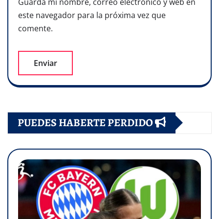
Guarda mi nombre, correo electrónico y web en
este navegador para la próxima vez que
comente.
PUEDES HABERTE PERDIDO