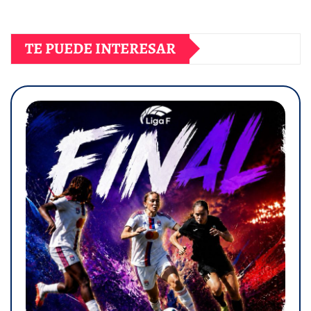
TE PUEDE INTERESAR