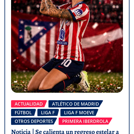
ACTUALIDAD
ATLÉTICO DE MADRID
FÚTBOL
LIGA F
LIGA F MOEVE
OTROS DEPORTES
PRIMERA IBERDROLA
Noticia | Se calienta un regreso estelar a