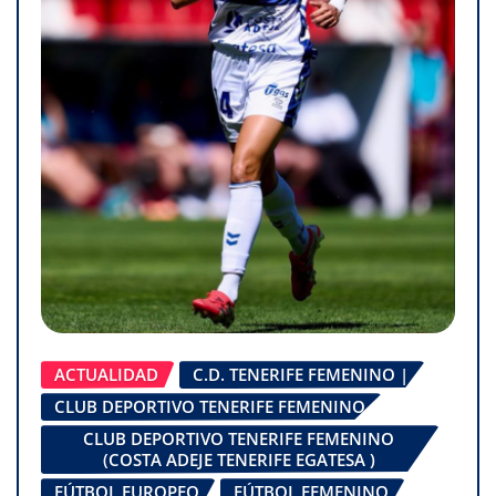
ACTUALIDAD
C.D. TENERIFE FEMENINO |
CLUB DEPORTIVO TENERIFE FEMENINO
CLUB DEPORTIVO TENERIFE FEMENINO
(COSTA ADEJE TENERIFE EGATESA )
FÚTBOL EUROPEO
FÚTBOL FEMENINO