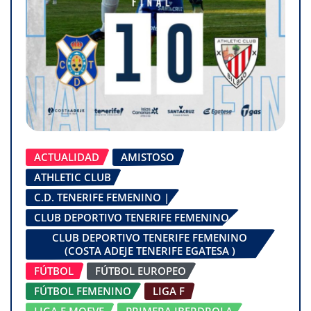
ACTUALIDAD
AMISTOSO
ATHLETIC CLUB
C.D. TENERIFE FEMENINO |
CLUB DEPORTIVO TENERIFE FEMENINO
CLUB DEPORTIVO TENERIFE FEMENINO
(COSTA ADEJE TENERIFE EGATESA )
FÚTBOL
FÚTBOL EUROPEO
FÚTBOL FEMENINO
LIGA F