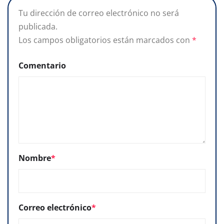
Tu dirección de correo electrónico no será
publicada.
Los campos obligatorios están marcados con
*
Comentario
Nombre
*
Correo electrónico
*