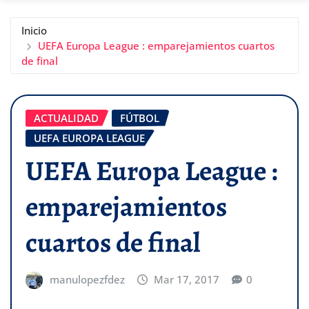
Inicio
UEFA Europa League : emparejamientos cuartos
de final
ACTUALIDAD
FÚTBOL
UEFA EUROPA LEAGUE
UEFA Europa League :
emparejamientos
cuartos de final
manulopezfdez
Mar 17, 2017
0