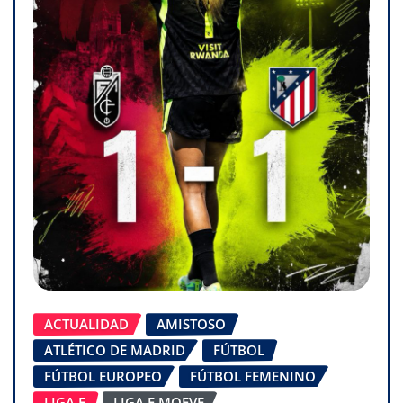
ACTUALIDAD
AMISTOSO
ATLÉTICO DE MADRID
FÚTBOL
FÚTBOL EUROPEO
FÚTBOL FEMENINO
LIGA F
LIGA F MOEVE