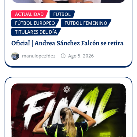
ACTUALIDAD
FÚTBOL
FÚTBOL EUROPEO
FÚTBOL FEMENINO
TITULARES DEL DÍA
Oficial | Andrea Sánchez Falcón se retira
manulopezfdez
Ago 5, 2026