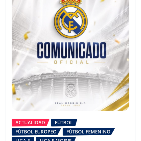
ACTUALIDAD
FÚTBOL
FÚTBOL EUROPEO
FÚTBOL FEMENINO
LIGA F
LIGA F MOEVE