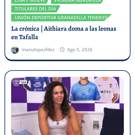
LIGA F MOEVE
PRIMERA IBERDROLA
TITULARES DEL DÍA
UNIÓN DEPORTIVA GRANADILLA TENERIFE
La crónica | Aithiara doma a las leonas
en Tafalla
manulopezfdez
Ago 5, 2026