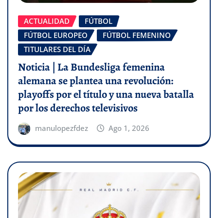
ACTUALIDAD
FÚTBOL
FÚTBOL EUROPEO
FÚTBOL FEMENINO
TITULARES DEL DÍA
Noticia | La Bundesliga femenina
alemana se plantea una revolución:
playoffs por el título y una nueva batalla
por los derechos televisivos
manulopezfdez
Ago 1, 2026