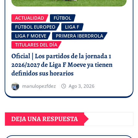
ACTUALIDAD
FÚTBOL
FÚTBOL EUROPEO
LIGA F
LIGA F MOEVE
PRIMERA IBERDROLA
TITULARES DEL DÍA
Oficial | Los partidos de la jornada 1
2026/2027 de Liga F Moeve ya tienen
definidos sus horarios
manulopezfdez
Ago 3, 2026
DEJA UNA RESPUESTA