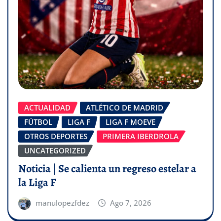
ACTUALIDAD
ATLÉTICO DE MADRID
FÚTBOL
LIGA F
LIGA F MOEVE
OTROS DEPORTES
PRIMERA IBERDROLA
UNCATEGORIZED
Noticia | Se calienta un regreso estelar a
la Liga F
manulopezfdez
Ago 7, 2026