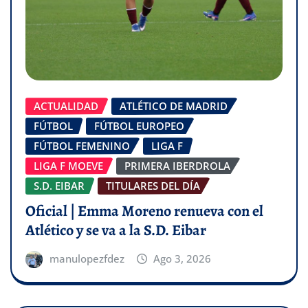
ACTUALIDAD
ATLÉTICO DE MADRID
FÚTBOL
FÚTBOL EUROPEO
FÚTBOL FEMENINO
LIGA F
LIGA F MOEVE
PRIMERA IBERDROLA
S.D. EIBAR
TITULARES DEL DÍA
Oficial | Emma Moreno renueva con el
Atlético y se va a la S.D. Eibar
manulopezfdez
Ago 3, 2026