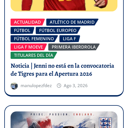
ACTUALIDAD
ATLÉTICO DE MADRID
FÚTBOL
FÚTBOL EUROPEO
FÚTBOL FEMENINO
LIGA F
LIGA F MOEVE
PRIMERA IBERDROLA
TITULARES DEL DÍA
Noticia | Jenni no está en la convocatoria
de Tigres para el Apertura 2026
manulopezfdez
Ago 3, 2026