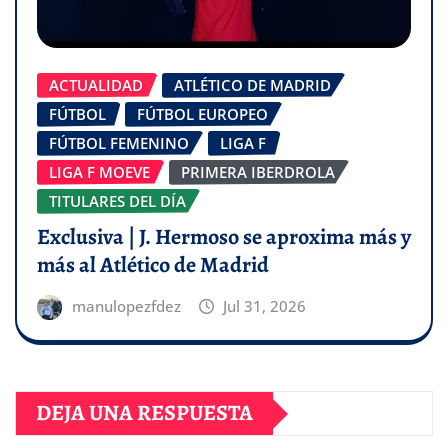
ACTUALIDAD
ATLÉTICO DE MADRID
FÚTBOL
FÚTBOL EUROPEO
FÚTBOL FEMENINO
LIGA F
LIGA F MOEVE
PRIMERA IBERDROLA
TITULARES DEL DÍA
Exclusiva | J. Hermoso se aproxima más y
más al Atlético de Madrid
manulopezfdez
Jul 31, 2026
DEJA UNA RESPUESTA