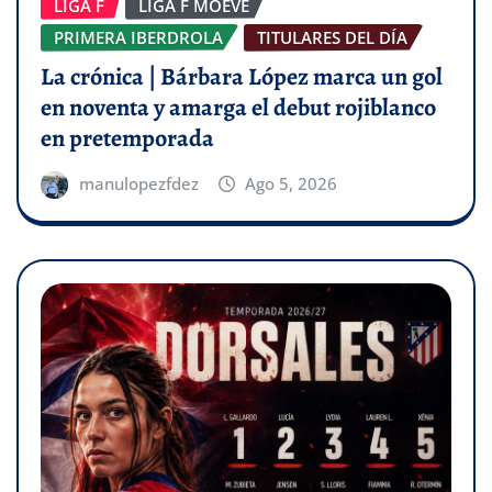
LIGA F
LIGA F MOEVE
PRIMERA IBERDROLA
TITULARES DEL DÍA
La crónica | Bárbara López marca un gol
en noventa y amarga el debut rojiblanco
en pretemporada
manulopezfdez
Ago 5, 2026