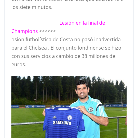
los siete minutos.
Lesión en la final de
Champions
<<<<<<
osión futbolística de Costa no pasó inadvertida
para el Chelsea . El conjunto londinense se hizo
con sus servicios a cambio de 38 millones de
euros.