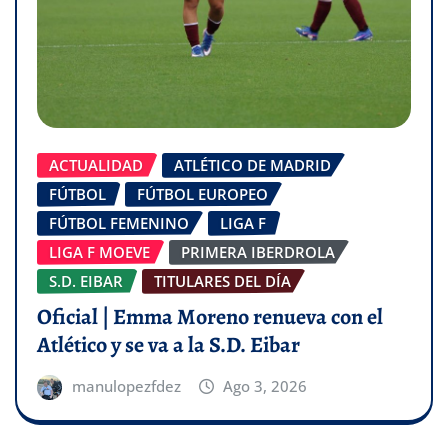
ACTUALIDAD
ATLÉTICO DE MADRID
FÚTBOL
FÚTBOL EUROPEO
FÚTBOL FEMENINO
LIGA F
LIGA F MOEVE
PRIMERA IBERDROLA
S.D. EIBAR
TITULARES DEL DÍA
Oficial | Emma Moreno renueva con el
Atlético y se va a la S.D. Eibar
manulopezfdez
Ago 3, 2026