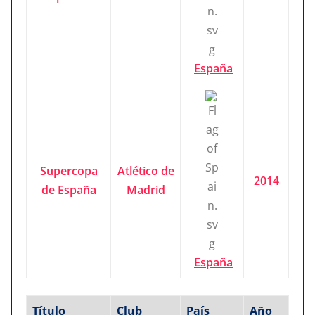
España
Supercopa
Atlético de
2014
de España
Madrid
España
Título
Club
País
Año