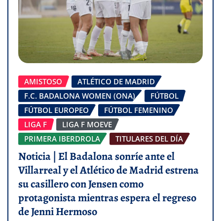
AMISTOSO
ATLÉTICO DE MADRID
F.C. BADALONA WOMEN (ONA)
FÚTBOL
FÚTBOL EUROPEO
FÚTBOL FEMENINO
LIGA F
LIGA F MOEVE
PRIMERA IBERDROLA
TITULARES DEL DÍA
Noticia | El Badalona sonríe ante el
Villarreal y el Atlético de Madrid estrena
su casillero con Jensen como
protagonista mientras espera el regreso
de Jenni Hermoso