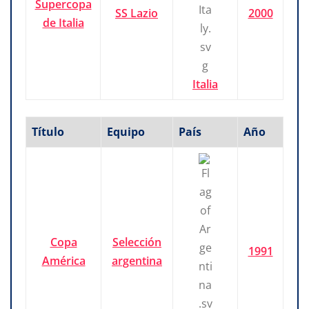
Supercopa
SS Lazio
2000
de Italia
Italia
Título
Equipo
País
Año
Copa
Selección
1991
América
argentina