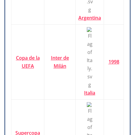
Argentina
Copa de la
Inter de
1998
UEFA
Milán
Italia
Supercopa