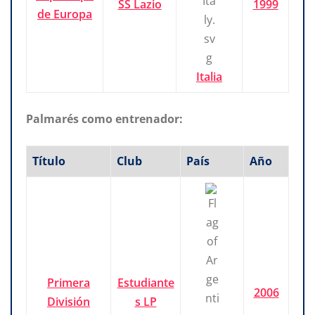
SS Lazio
1999
de Europa
Italia
Palmarés como entrenador:
Título
Club
País
Año
Primera
Estudiante
2006
División
s LP