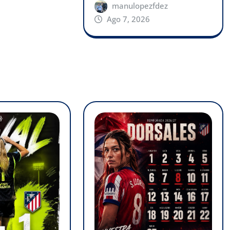
manulopezfdez
Ago 7, 2026