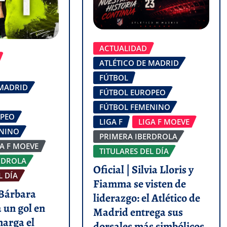
ACTUALIDAD
ATLÉTICO DE MADRID
FÚTBOL
 MADRID
FÚTBOL EUROPEO
FÚTBOL FEMENINO
OPEO
LIGA F
LIGA F MOEVE
ENINO
PRIMERA IBERDROLA
GA F MOEVE
TITULARES DEL DÍA
RDROLA
Oficial | Silvia Lloris y
L DÍA
Fiamma se visten de
 Bárbara
liderazgo: el Atlético de
 un gol en
Madrid entrega sus
marga el
dorsales más simbólicos