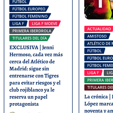
FÚTBOL
FÚTBOL EUROPEO
FÚTBOL FEMENINO
LIGA F
LIGA F MOEVE
ACTUALIDAD
PRIMERA IBERDROLA
AMISTOSO
TITULARES DEL DÍA
ATLÉTICO DE
EXCLUSIVA | Jenni
FÚTBOL
Hermoso, cada vez más
FÚTBOL EUR
cerca del Atlético de
FÚTBOL FEM
Madrid: sigue sin
LIGA F
LI
entrenarse con Tigres
PRIMERA IBE
para evitar riesgos y el
TITULARES DE
club rojiblanco ya le
La crónica |
reserva un papel
López marca
protagonista
noventa y a