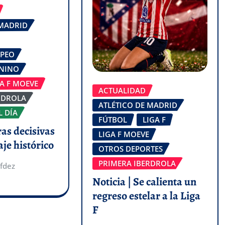
 MADRID
OPEO
ENINO
GA F MOEVE
ACTUALIDAD
RDROLA
ATLÉTICO DE MADRID
L DÍA
FÚTBOL
LIGA F
ras decisivas
LIGA F MOEVE
aje histórico
OTROS DEPORTES
PRIMERA IBERDROLA
fdez
Noticia | Se calienta un
regreso estelar a la Liga
F