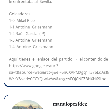
le enfrentaba al Sevilla.
Goleadores :
1-0 Mikel Rico
1-1 Antoine Griezmann
1-2 Raúl García ( P)
1-3 Antoine Griezmann
1-4 Antoine Griezmann
Aquí tienes el enlace del partido : ( el contenido de
https://www.google.es/url?
sa=t&source=web&rct=j&ei=5nCXVPMXgq1T376EqAs&
WrzY&ved=0CCYQtwIwAw&usg=AFQjCNFZBHXH69LxqLE
manulopezfdez