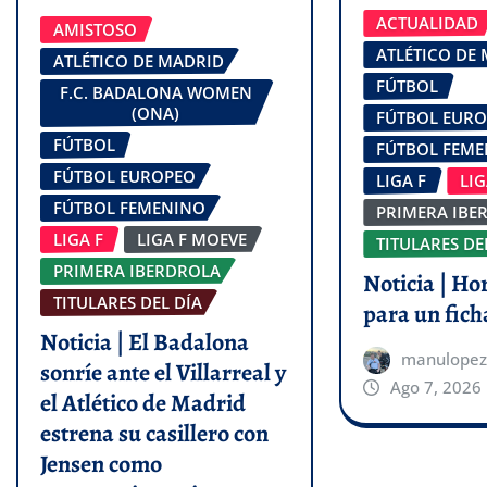
ACTUALIDAD
AMISTOSO
ATLÉTICO DE
ATLÉTICO DE MADRID
FÚTBOL
F.C. BADALONA WOMEN
(ONA)
FÚTBOL EUR
FÚTBOL
FÚTBOL FEM
FÚTBOL EUROPEO
LIGA F
LI
FÚTBOL FEMENINO
PRIMERA IBE
LIGA F
LIGA F MOEVE
TITULARES DE
PRIMERA IBERDROLA
Noticia | Ho
TITULARES DEL DÍA
para un fich
Noticia | El Badalona
manulopez
sonríe ante el Villarreal y
Ago 7, 2026
el Atlético de Madrid
estrena su casillero con
Jensen como