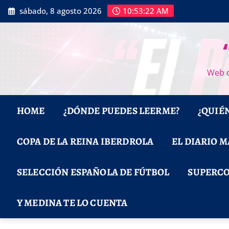
Saltar
sábado, 8 agosto 2026
10:53:23 AM
al
contenido
Web d
HOME
¿DÓNDE PUEDES LEERME?
¿QUIÉ
COPA DE LA REINA IBERDROLA
EL DIARIO 
SELECCIÓN ESPAÑOLA DE FÚTBOL
SUPERCO
Y MEDINA TE LO CUENTA