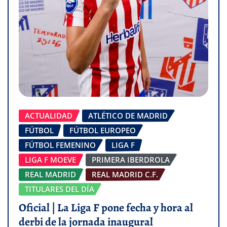
ACTUALIDAD
ATLÉTICO DE MADRID
FÚTBOL
FÚTBOL EUROPEO
FÚTBOL FEMENINO
LIGA F
LIGA F MOEVE
PRIMERA IBERDROLA
REAL MADRID
REAL MADRID C.F.
TITULARES DEL DÍA
Oficial | La Liga F pone fecha y hora al
derbi de la jornada inaugural