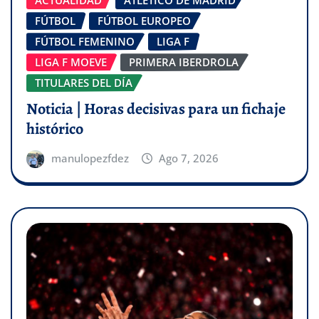
ACTUALIDAD
ATLÉTICO DE MADRID
FÚTBOL
FÚTBOL EUROPEO
FÚTBOL FEMENINO
LIGA F
LIGA F MOEVE
PRIMERA IBERDROLA
TITULARES DEL DÍA
Noticia | Horas decisivas para un fichaje
histórico
manulopezfdez
Ago 7, 2026