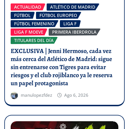
ACTUALIDAD
ATLÉTICO DE MADRID
FÚTBOL
FÚTBOL EUROPEO
FÚTBOL FEMENINO
LIGA F
LIGA F MOEVE
PRIMERA IBERDROLA
TITULARES DEL DÍA
EXCLUSIVA | Jenni Hermoso, cada vez
más cerca del Atlético de Madrid: sigue
sin entrenarse con Tigres para evitar
riesgos y el club rojiblanco ya le reserva
un papel protagonista
manulopezfdez
Ago 6, 2026