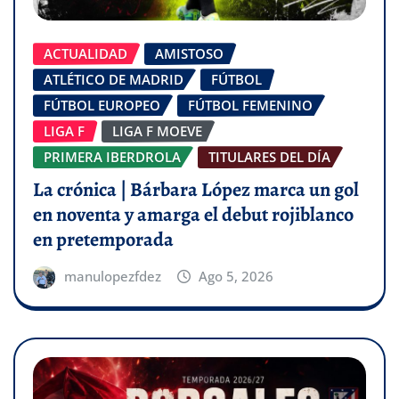
ACTUALIDAD
AMISTOSO
ATLÉTICO DE MADRID
FÚTBOL
FÚTBOL EUROPEO
FÚTBOL FEMENINO
LIGA F
LIGA F MOEVE
PRIMERA IBERDROLA
TITULARES DEL DÍA
La crónica | Bárbara López marca un gol
en noventa y amarga el debut rojiblanco
en pretemporada
manulopezfdez
Ago 5, 2026