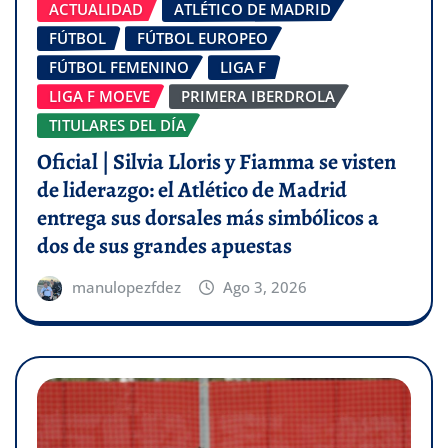
ACTUALIDAD
ATLÉTICO DE MADRID
FÚTBOL
FÚTBOL EUROPEO
FÚTBOL FEMENINO
LIGA F
LIGA F MOEVE
PRIMERA IBERDROLA
TITULARES DEL DÍA
Oficial | Silvia Lloris y Fiamma se visten
de liderazgo: el Atlético de Madrid
entrega sus dorsales más simbólicos a
dos de sus grandes apuestas
manulopezfdez
Ago 3, 2026