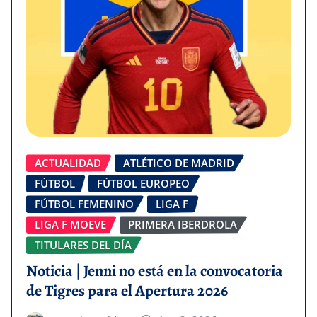
ACTUALIDAD
ATLÉTICO DE MADRID
FÚTBOL
FÚTBOL EUROPEO
FÚTBOL FEMENINO
LIGA F
LIGA F MOEVE
PRIMERA IBERDROLA
TITULARES DEL DÍA
Noticia | Jenni no está en la convocatoria
de Tigres para el Apertura 2026