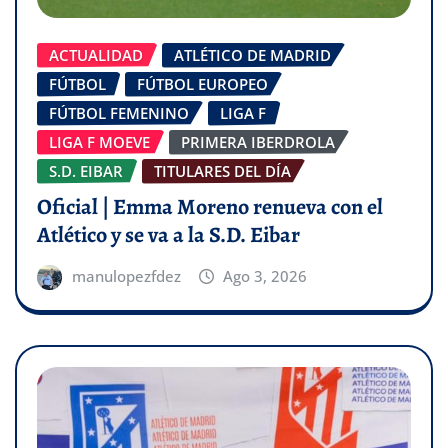
ACTUALIDAD
ATLÉTICO DE MADRID
FÚTBOL
FÚTBOL EUROPEO
FÚTBOL FEMENINO
LIGA F
LIGA F MOEVE
PRIMERA IBERDROLA
S.D. EIBAR
TITULARES DEL DÍA
Oficial | Emma Moreno renueva con el
Atlético y se va a la S.D. Eibar
manulopezfdez
Ago 3, 2026