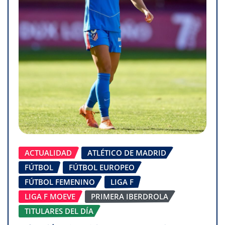
ACTUALIDAD
ATLÉTICO DE MADRID
FÚTBOL
FÚTBOL EUROPEO
FÚTBOL FEMENINO
LIGA F
LIGA F MOEVE
PRIMERA IBERDROLA
TITULARES DEL DÍA