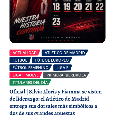
ACTUALIDAD
ATLÉTICO DE MADRID
FÚTBOL
FÚTBOL EUROPEO
FÚTBOL FEMENINO
LIGA F
LIGA F MOEVE
PRIMERA IBERDROLA
TITULARES DEL DÍA
Oficial | Silvia Lloris y Fiamma se visten
de liderazgo: el Atlético de Madrid
entrega sus dorsales más simbólicos a
dos de sus grandes apuestas