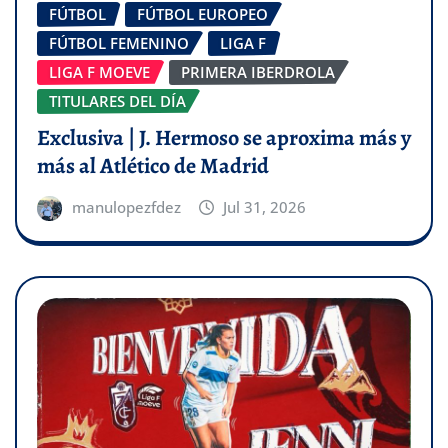
FÚTBOL
FÚTBOL EUROPEO
FÚTBOL FEMENINO
LIGA F
LIGA F MOEVE
PRIMERA IBERDROLA
TITULARES DEL DÍA
Exclusiva | J. Hermoso se aproxima más y
más al Atlético de Madrid
manulopezfdez
Jul 31, 2026