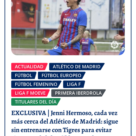
ACTUALIDAD
ATLÉTICO DE MADRID
FÚTBOL
FÚTBOL EUROPEO
FÚTBOL FEMENINO
LIGA F
LIGA F MOEVE
PRIMERA IBERDROLA
TITULARES DEL DÍA
EXCLUSIVA | Jenni Hermoso, cada vez
más cerca del Atlético de Madrid: sigue
sin entrenarse con Tigres para evitar