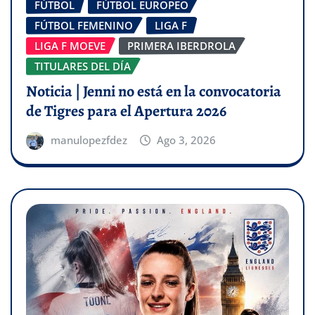
FÚTBOL
FÚTBOL EUROPEO
FÚTBOL FEMENINO
LIGA F
LIGA F MOEVE
PRIMERA IBERDROLA
TITULARES DEL DÍA
Noticia | Jenni no está en la convocatoria
de Tigres para el Apertura 2026
manulopezfdez
Ago 3, 2026