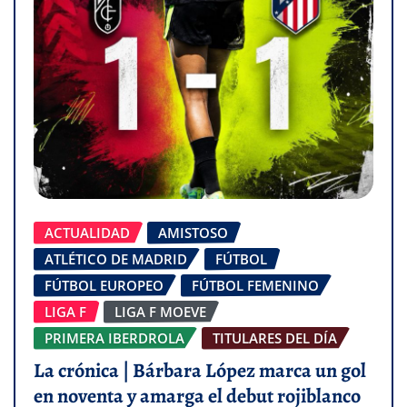
ACTUALIDAD
AMISTOSO
ATLÉTICO DE MADRID
FÚTBOL
FÚTBOL EUROPEO
FÚTBOL FEMENINO
LIGA F
LIGA F MOEVE
PRIMERA IBERDROLA
TITULARES DEL DÍA
La crónica | Bárbara López marca un gol
en noventa y amarga el debut rojiblanco