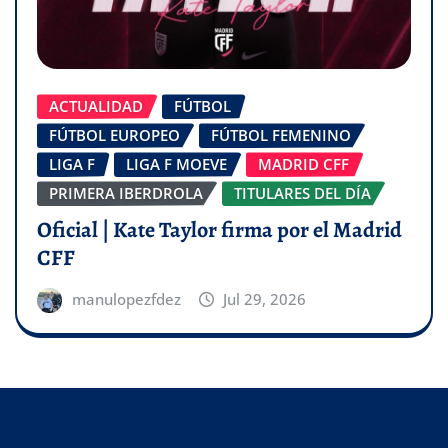
ACTUALIDAD
FÚTBOL
FÚTBOL EUROPEO
FÚTBOL FEMENINO
LIGA F
LIGA F MOEVE
MADRID CFF
PRIMERA IBERDROLA
TITULARES DEL DÍA
Oficial | Kate Taylor firma por el Madrid
CFF
manulopezfdez
Jul 29, 2026