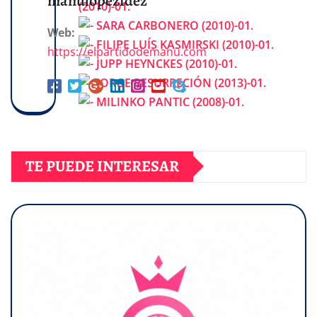
manulopezfdez
Web:
https://elpartidodemanu.com
TE PUEDE INTERESAR