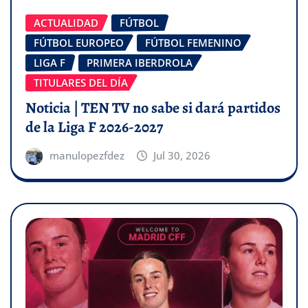
ACTUALIDAD
FÚTBOL
FÚTBOL EUROPEO
FÚTBOL FEMENINO
LIGA F
PRIMERA IBERDROLA
TITULARES DEL DÍA
Noticia | TEN TV no sabe si dará partidos
de la Liga F 2026-2027
manulopezfdez
Jul 30, 2026